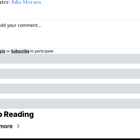
ter: 
Julio Moraes
gin
or
Subscribe
to participate
p Reading
more