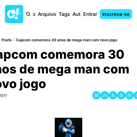
Início
Arquivo
Tags
Autores
Entrar
Inscreva-se
Posts
Capcom comemora 30 anos de mega man com novo jogo
apcom comemora 30 
nos de mega man com 
ovo jogo
2017