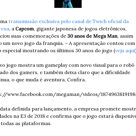
ma 
transmissão exclusiva pelo canal de Twich oficial da 
resa
, a 
Capcom
, gigante japonesa de jogos eletrônicos, 
ciou suas comemorações de 
30 anos de Mega Man
, assim 
 um novo jogo da franquia. – A apresentação contou com
o especial mostrando os últimos 30 anos do jogo (
veja aqui
vo jogo mostra um gameplay com novo visual para o robô 
ado dos gamers, e também deixa claro que a dificuldade 
inua, o que muda é aventura. Confira.
s://www.facebook.com/megaman/videos/187496381919
data definida para lançamento, a empresa promete mostr
dades na E3 de 2018 e confirma que o jogo estará disponíve
 todas as plataformas.