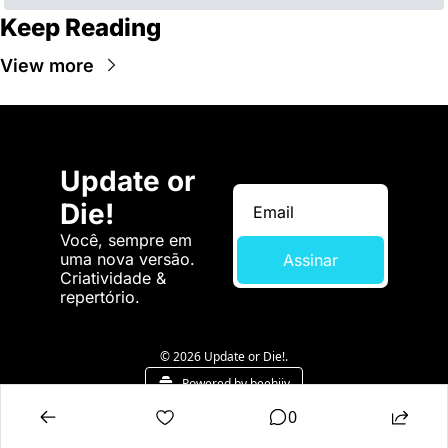
Keep Reading
View more
Update or 
Die!
Você, sempre em 
uma nova versão. 
Assinar
Criatividade & 
repertório.
© 2026 Update or Die!.
Powered by beehiiv
0