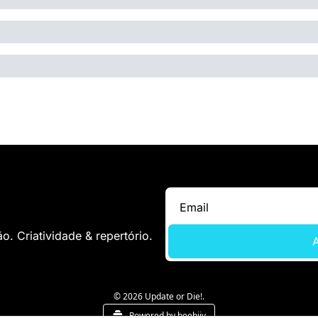
. Criatividade & repertório.
A
© 2026 Update or Die!.
Powered by beehiiv