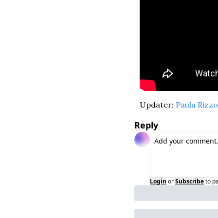
Updater: 
Paula Rizzo
Reply
Login
or
Subscribe
to p