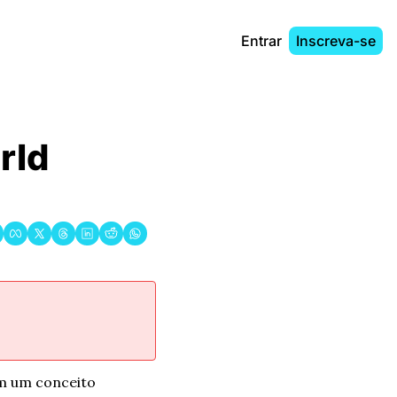
Entrar
Inscreva-se
ld 
m um conceito 