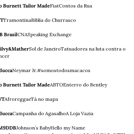
o Burnett Tailor Made
Fiat
Contos da Rua
T
Tramontina
Bíblia do Churrasco
B Brasil
CNA
Speaking Exchange
ilvy&Mather
Sol de Janeiro
Tatuadores na luta contra o 
ncer
ducca
Neymar Jr.
#somostodosmacacos
o Burnett Tailor Made
ABTO
Enterro do Bentley
WT
Afroreggae
Tá no mapa
ducca
Campanha do Agasalho
A Loja Vazia
DM9DDB
Johnson’s Baby
Hello my Name 