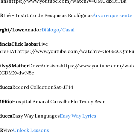
ans
https://www.youtube.com/watch?v=UMUdixOiTBk
R
Ipê – Instituto de Pesquisas Ecológicas
Árvore que sente
rghi/Lowe
Anador
Diálogo/Casal
ênciaClick Isobar
Live 
ore
FIAT
https://www.youtube.com/watch?v=Go66cCQmR
ilvy&Mather
Dove
Adesivos
https://www.youtube.com/wat
EGDMXvdwN5c
ducca
Record Collection
Sat-JF14
9Rio
Hospital Amaral Carvalho
Elo Teddy Bear
ducca
Easy Way Languages
Easy Way Lyrics
R
Vivo
Unlock Lessons