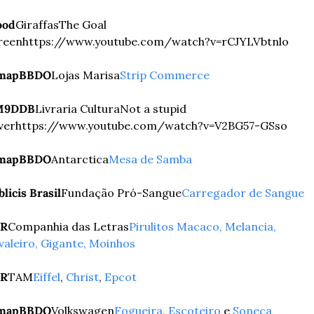
od
Giraffas
The Goal 
reen
https://www.youtube.com/watch?v=rCJYLVbtnlo
mapBBDO
Lojas Marisa
Strip Commerce
M9DDB
Livraria Cultura
Not a stupid 
ver
https://www.youtube.com/watch?v=V2BG57-GSso
mapBBDO
Antarctica
Mesa de Samba
licis Brasil
Fundação Pró-Sangue
Carregador de Sangue
R
Companhia das Letras
Pirulitos Macaco, Melancia, 
valeiro, Gigante, Moinhos
R
TAM
Eiffel
, 
Christ
, 
Epcot
mapBBDO
Volkswagen
Fogueira
, 
Escoteiro
 e 
Soneca