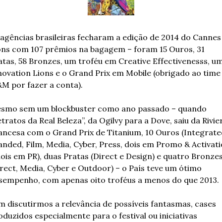
 agências brasileiras fecharam a edição de 2014 do Cannes 
ons com 107 prêmios na bagagem – foram 
15 Ouros, 31 
atas, 58 Bronzes, um troféu em Creative Effectivenesss, um
novation Lions e o Grand Prix em Mobile (obrigado ao time 
M por fazer a conta).
smo sem um blockbuster como ano passado – quando 
tratos da Real Beleza”, da Ogilvy para a Dove, saiu da Rivier
ancesa com o Grand Prix de Titanium, 10 Ouros (Integrated
anded, Film, Media, Cyber, Press, dois em Promo & Activati
dois em PR), duas Pratas (Direct e Design) e quatro Bronzes
irect, Media, Cyber e Outdoor) – o País teve um ótimo 
sempenho, com apenas oito troféus a menos do que 2013.
m discutirmos a relevância de possíveis fantasmas, cases 
duzidos especialmente para o festival ou iniciativas 