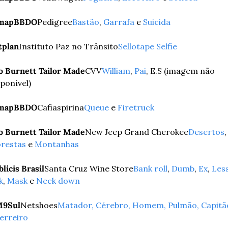
mapBBDO
Pedigree
Bastão
, 
Garrafa
 e 
Suicida
tplan
Instituto Paz no Trânsito
Sellotape Selfie
o Burnett Tailor Made
CVV
William
, 
Pai
, E.S (imagem não 
sponível)
mapBBDO
Cafiaspirina
Queue
 e 
Firetruck
o Burnett Tailor Made
New Jeep Grand Cherokee
Desertos
,
orestas
 e 
Montanhas
licis Brasil
Santa Cruz Wine Store
Bank roll
, 
Dumb
, 
Ex
, 
Less
k
, 
Mask
 e 
Neck down
9Sul
Netshoes
Matador, Cérebro, Homem, Pulmão, Capitão
erreiro