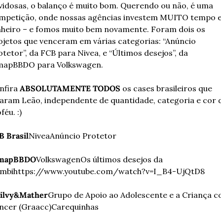
vidosas, o balanço é muito bom. Querendo ou não, é uma 
mpetição, onde nossas agências investem MUITO tempo e
nheiro – e fomos muito bem novamente. Foram dois os 
ojetos que venceram em várias categorias: 
“Anúncio 
tetor”, da FCB para Nivea, e “Últimos desejos”, da 
mapBBDO para Volkswagen.
nfira 
ABSOLUTAMENTE TODOS
 os cases brasileiros que 
varam Leão, independente de quantidade, categoria e cor d
féu. :)
B Brasil
Nivea
Anúncio Protetor
mapBBDO
Volkswagen
Os últimos desejos da 
mbi
https://www.youtube.com/watch?v=I_B4-UjQtD8
ilvy&Mather
Grupo de Apoio ao Adolescente e a Criança c
ncer (Graacc)
Carequinhas