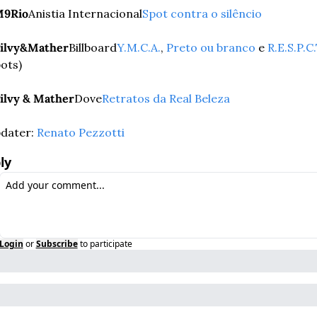
9Rio
Anistia Internacional
Spot contra o silêncio
ilvy&Mather
Billboard
Y.M.C.A.
, 
Preto ou branco
 e 
R.E.S.P.C.
pots)
ilvy & Mather
Dove
Retratos da Real Beleza
dater: 
Renato Pezzotti
ly
Login
or
Subscribe
to participate