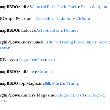
mapBBDO
Audi A6
Central Park
, 
Hyde Park
 e 
Praia de Ipane
R
Grupo Petrópolis
Corredor
, 
Nadador
 e 
Ciclista
mapBBDO
Bauducco
Astronautas
 e 
Holmes
rghi/Lowe
Knorr Quick
Little red riding hood
, 
Super-hero
pstar
R
Peugeot
Cego
, 
Irmãos
 e 
Avó
mapBBDO
Audi
Alce
 e 
Criança
mapBBDO
Top Magazine
Bill
, 
Mark
 e 
Trump
rghi/Lowe
Runners Magazine
Relógio 1 (NYC)
 e 
Relógio 2 
ris)