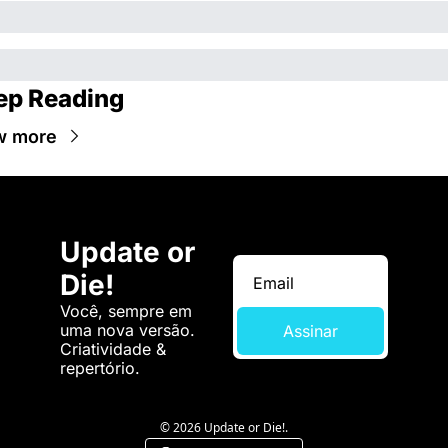
ep Reading
w more
Update or 
Die!
Você, sempre em 
uma nova versão. 
Assinar
Criatividade & 
repertório.
© 2026 Update or Die!.