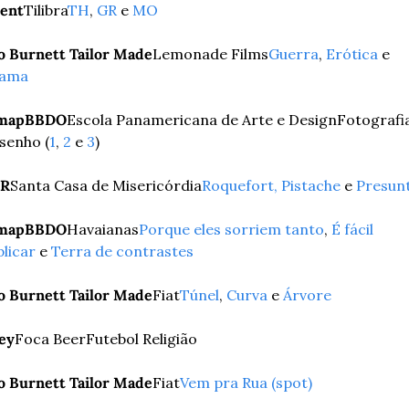
lent
Tilibra
TH
, 
GR
 e 
MO
o Burnett Tailor Made
Lemonade Films
Guerra
, 
Erótica
 e 
ama
mapBBDO
Escola Panamericana de Arte e Design
Fotografia
senho (
1
, 
2
 e 
3
)
R
Santa Casa de Misericórdia
Roquefort,
Pistache
 e 
Presun
mapBBDO
Havaianas
Porque eles sorriem tanto
, 
É fácil 
plicar
 e 
Terra de contrastes
o Burnett Tailor Made
Fiat
Túnel
, 
Curva
 e 
Árvore
ey
Foca Beer
Futebol Religião
o Burnett Tailor Made
Fiat
Vem pra Rua (spot)