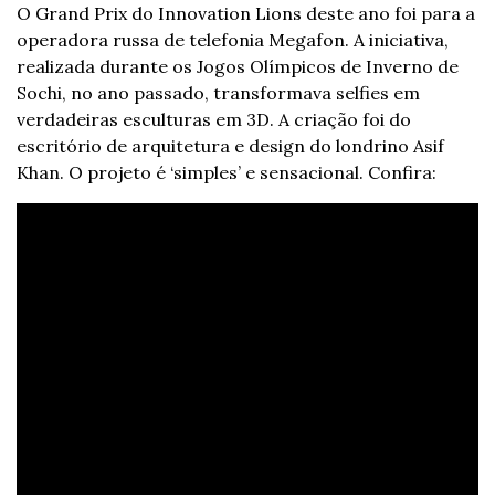
O Grand Prix do Innovation Lions deste ano foi para a 
operadora russa de telefonia Megafon. A iniciativa, 
realizada durante os Jogos Olímpicos de Inverno de 
Sochi, no ano passado, transformava selfies em 
verdadeiras esculturas em 3D. A criação foi do 
escritório de arquitetura e design do londrino Asif 
Khan. O projeto é ‘simples’ e sensacional. Confira: