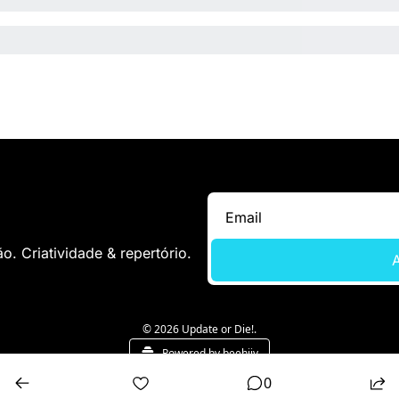
. Criatividade & repertório.
A
© 2026 Update or Die!.
Powered by beehiiv
0