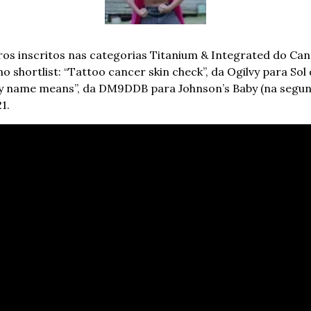
iros inscritos nas categorias Titanium & Integrated do Cann
 shortlist: “Tattoo cancer skin check”, da Ogilvy para Sol d
 my name means”, da DM9DDB para Johnson’s Baby (na segun
1.