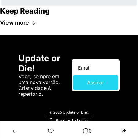
Keep Reading
View more
Update or 
Die!
Você, sempre em 
uma nova versão. 
Assinar
Criatividade & 
repertório.
© 2026 Update or Die!.
Powered by beehiiv
0