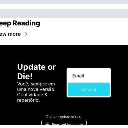
eep Reading
ew more
Update or 
Die!
Você, sempre em 
uma nova versão. 
Assinar
Criatividade & 
repertório.
© 2026 Update or Die!.
Powered by beehiiv