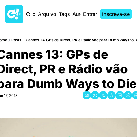
Início
Arquivo
Tags
Autores
Entrar
Inscreva-se
ome
Posts
Cannes 13: GPs de Direct, PR e Rádio vão para Dumb Ways to D
Cannes 13: GPs de 
Direct, PR e Rádio vão 
para Dumb Ways to Die
un 17, 2013