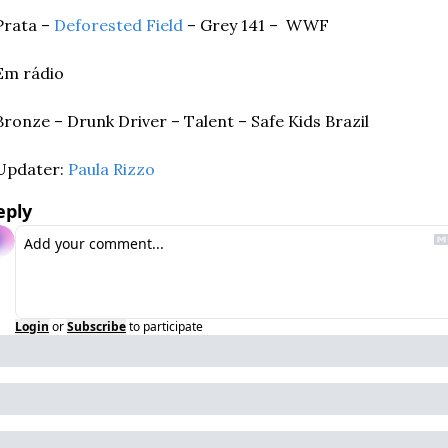
Prata –
 Deforested Field
 – Grey 141 –  WWF
Em rádio
Bronze – Drunk Driver – Talent – Safe Kids Brazil
Updater: 
Paula Rizzo
eply
Login
or
Subscribe
to participate