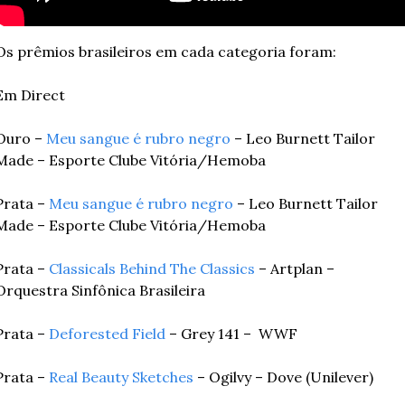
Os prêmios brasileiros em cada categoria foram:
Em Direct
Ouro – 
Meu sangue é rubro negro
 – Leo Burnett Tailor 
Made – Esporte Clube Vitória/Hemoba
Prata – 
Meu sangue é rubro negro
 – Leo Burnett Tailor 
Made – Esporte Clube Vitória/Hemoba
Prata – 
Classicals Behind The Classics
 – Artplan – 
Orquestra Sinfônica Brasileira
Prata – 
Deforested Field 
– Grey 141 –  WWF
Prata – 
Real Beauty Sketches
 – Ogilvy – Dove (Unilever)