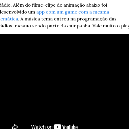
Rádio. Além do filme-clipe de animação abaixo foi 
desenvolvido um 
app com um game com a mesma 
temática
. A música tema entrou na programação das 
rádios, mesmo sendo parte da campanha. Vale muito o play