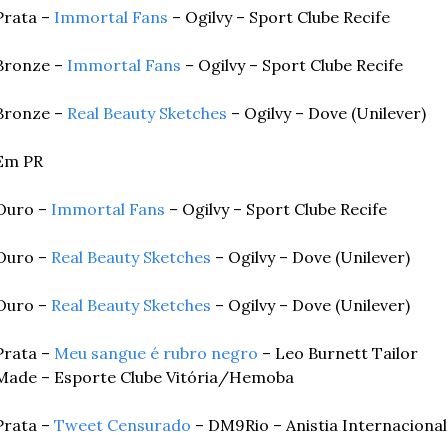
Prata – 
Immortal Fans
 – Ogilvy – Sport Clube Recife
Bronze – 
Immortal Fans
 – Ogilvy – Sport Clube Recife
Bronze – 
Real Beauty Sketches
 – Ogilvy – Dove (Unilever)
Em PR
Ouro – 
Immortal Fans
 – Ogilvy – Sport Clube Recife
Ouro – 
Real Beauty Sketches
 – Ogilvy – Dove (Unilever)
Ouro – 
Real Beauty Sketches
 – Ogilvy – Dove (Unilever)
Prata – 
Meu sangue é rubro negro
 – Leo Burnett Tailor 
Made – Esporte Clube Vitória/Hemoba
Prata – 
Tweet Censurado
 – DM9Rio – Anistia Internacional