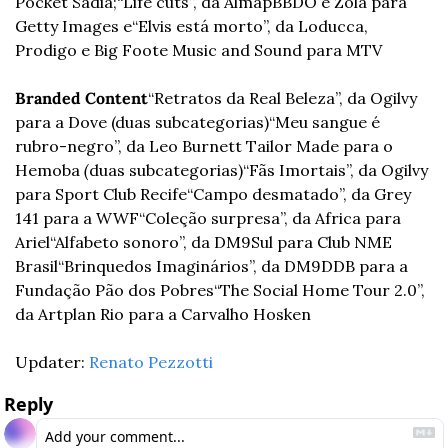
Pocket Sadia;
“Life cuts”, da AlmapBBDO e Zola para 
Getty Images e
“Elvis está morto”, da Loducca, 
Prodigo e Big Foote Music and Sound para MTV
Branded Content
“Retratos da Real Beleza”, da Ogilvy 
para a Dove (duas subcategorias)
“Meu sangue é 
rubro-negro”, da Leo Burnett Tailor Made para o 
Hemoba
 (
duas subcategorias)
“Fãs Imortais”, da Ogilvy 
para Sport Club Recife
“Campo desmatado”, da Grey 
141 para a WWF
“Coleção surpresa”, da Africa para 
Ariel
“Alfabeto sonoro”, da DM9Sul para Club NME 
Brasil
“Brinquedos Imaginários”, da DM9DDB para a 
Fundação Pão dos Pobres
“The Social Home Tour 2.0”, 
da Artplan Rio para a Carvalho Hosken
Updater: 
Renato Pezzotti
Reply