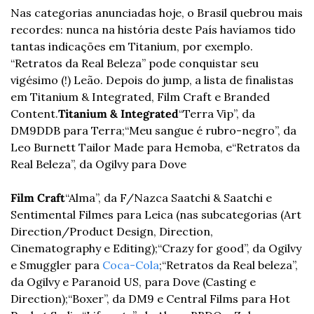
Nas categorias anunciadas hoje, o Brasil quebrou mais 
recordes: nunca na história deste País havíamos tido 
tantas indicações em Titanium, por exemplo. 
“Retratos da Real Beleza” pode conquistar seu 
vigésimo (!) Leão. Depois do jump, a lista de finalistas 
em Titanium & Integrated, Film Craft e Branded 
Content.
Titanium & Integrated
“Terra Vip”, da 
DM9DDB para Terra;
“Meu sangue é rubro-negro”, da 
Leo Burnett Tailor Made para Hemoba, e
“Retratos da 
Real Beleza”, da Ogilvy para Dove
Film Craft
“Alma”, da F/Nazca Saatchi & Saatchi e 
Sentimental Filmes para Leica (nas subcategorias (Art 
Direction/Product Design, Direction, 
Cinematography e Editing);
“Crazy for good”, da Ogilvy 
e Smuggler para 
Coca-Cola
;
“Retratos da Real beleza”, 
da Ogilvy e Paranoid US, para Dove (Casting e 
Direction);
“Boxer”, da DM9 e Central Films para Hot 