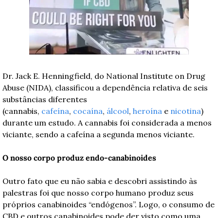
Dr. Jack E. Henningfield, do National Institute on Drug 
Abuse (NIDA), classificou a dependência relativa de seis 
substâncias diferentes 
(cannabis, 
cafeína
, 
cocaína
, 
álcool
, 
heroína
 e 
nicotina
) 
durante um estudo. A cannabis foi considerada a menos 
viciante, sendo a cafeína a segunda menos viciante.
O nosso corpo produz endo-canabinoides 
Outro fato que eu não sabia e descobri assistindo às 
palestras foi que nosso corpo humano produz seus 
próprios canabinoides “endógenos”. Logo, o consumo de 
CBD e outros canabinoides pode der visto como uma 