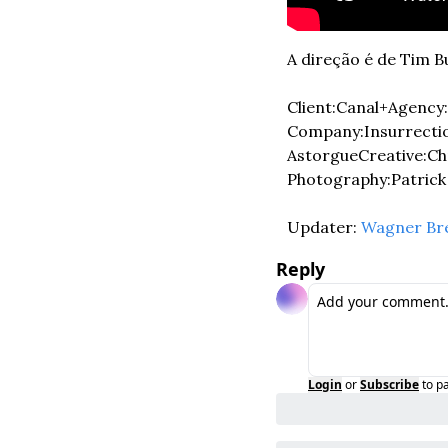
A direção é de Tim Bu
Client:
Canal+
Agency:
Company:
Insurrecti
Astorgue
Creative:
Ch
Photography:
Patric
Updater: 
Wagner Br
Reply
Login
or
Subscribe
to p