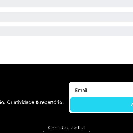
. Criatividade & repertório.
A
© 2026 Update or Die!.