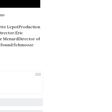
ixo
tte Lepot
Production 
irector:
Eric 
le Menard
Director of 
c
Sound:
Schmooze