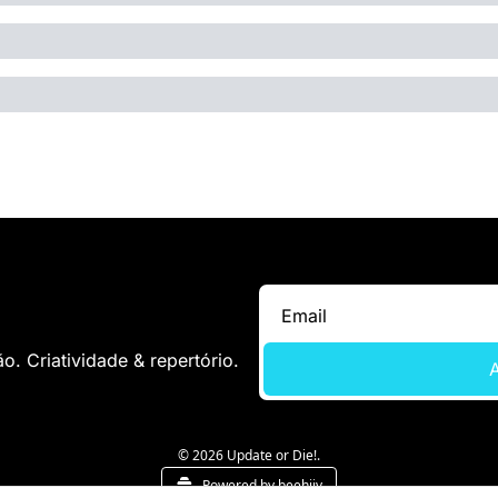
. Criatividade & repertório.
A
© 2026 Update or Die!.
Powered by beehiiv