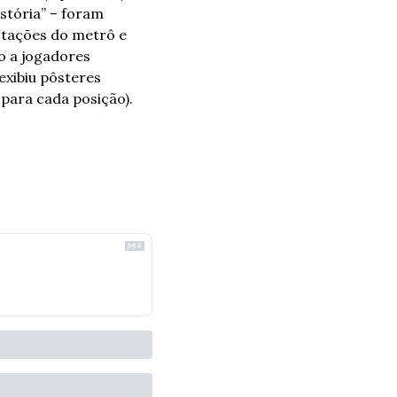
stória” – foram 
stações do metrô e 
o a jogadores 
xibiu pôsteres 
para cada posição).  