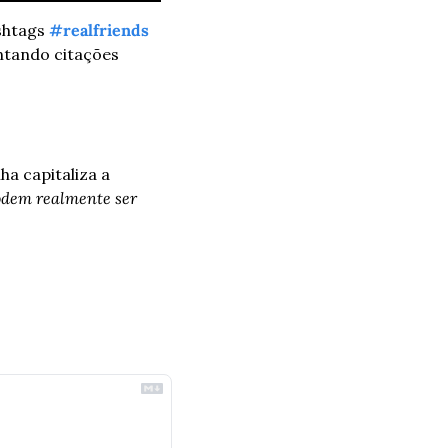
shtags 
#realfriends
tando citações 
a capitaliza a 
odem realmente ser 