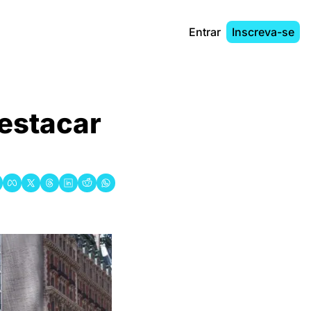
Entrar
Inscreva-se
stacar 