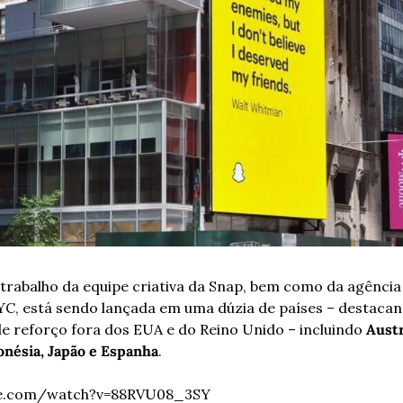
trabalho da equipe criativa da Snap, bem como da agência
C, está sendo lançada em uma dúzia de países – destacan
 reforço fora dos EUA e do Reino Unido – incluindo 
Austr
onésia, Japão e Espanha
.
be.com/watch?v=88RVU08_3SY