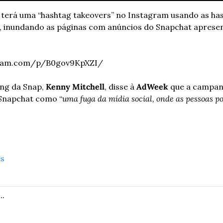
 terá uma “hashtag takeovers” no Instagram usando as ha
, inundando as páginas com anúncios do Snapchat apresen
gram.com/p/B0gov9KpXZI/
ng da Snap, 
Kenny Mitchell
, disse à 
AdWeek
 que a campanh
 Snapchat como “
uma fuga da mídia social, onde as pessoas p
es