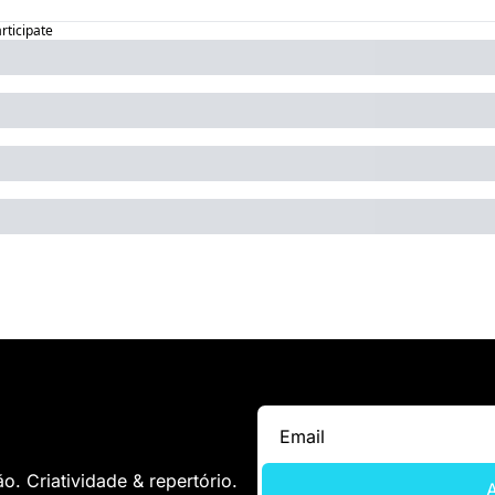
articipate
. Criatividade & repertório.
A