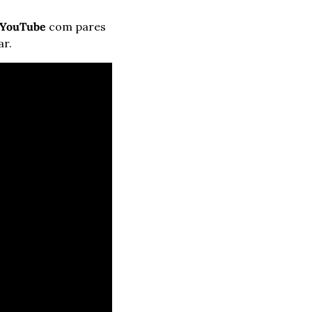
o YouTube
 com pares 
ar.