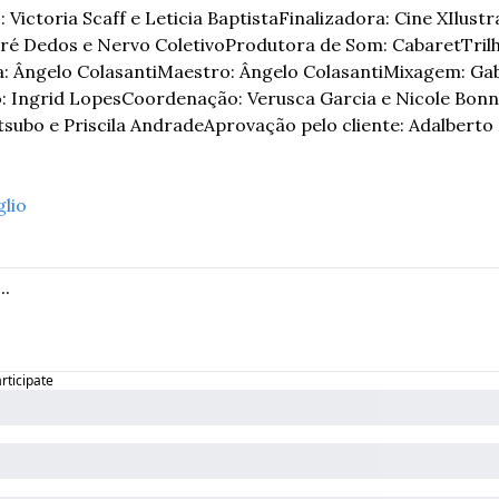
Victoria Scaff e Leticia Baptista
Finalizadora: Cine X
Ilustr
ré Dedos e Nervo Coletivo
Produtora de Som: Cabaret
Tril
a: Ângelo Colasanti
Maestro: Ângelo Colasanti
Mixagem: Gab
: Ingrid Lopes
Coordenação: Verusca Garcia e Nicole Bonn
tsubo e Priscila Andrade
Aprovação pelo cliente: Adalberto
glio
articipate