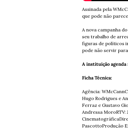
Assinada pela WMcCa
que pode não parecer
A nova campanha do 
seu trabalho de arr
figuras de políticos
pode não servir para
A instituição agenda 
Ficha Técnica:
Agência: WMcCann
C
Hugo Rodrigues e A
Ferraz e Gustavo Gio
Andressa Moro
RTV: 
Cinematográfica
Dir
Pascotto
Produção Ex