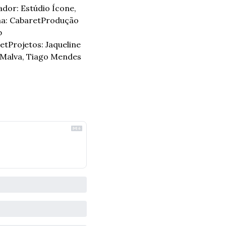
ador: Estúdio Ícone, 
ha: Cabaret
Produção 
 
et
Projetos: Jaqueline 
 Malva, Tiago Mendes 