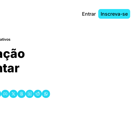
Entrar
Inscreva-se
nativos
̧ão 
tar 