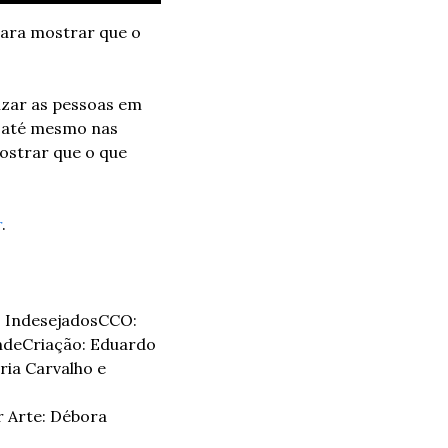
ara mostrar que o 
zar as pessoas em 
 até mesmo nas 
ostrar que o que 
r
.
 Indesejados
CCO: 
nde
Criação: Eduardo 
ia Carvalho e 
 Arte: Débora 