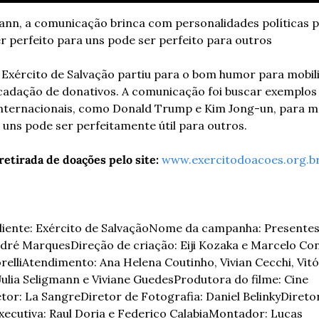
nn, a comunicação brinca com personalidades políticas p
 perfeito para uns pode ser perfeito para outros
Exército de Salvação partiu para o bom humor para mobili
ecadação de donativos. A comunicação foi buscar exemplos
 internacionais, como Donald Trump e Kim Jong-un, para m
 uns pode ser perfeitamente útil para outros.
retirada de doações pelo site
: 
www.exercitodoacoes.org.b
liente: Exército de Salvação
Nome da campanha: Presentes
ndré Marques
Direção de criação: Eiji Kozaka e Marcelo Co
relli
Atendimento: Ana Helena Coutinho, Vivian Cecchi, Vitór
Julia Seligmann e Viviane Guedes
Produtora do filme: Cine 
etor: La Sangre
Diretor de Fotografia: Daniel Belinky
Diretor
ecutiva: Raul Doria e Federico Calabia
Montador: Lucas 