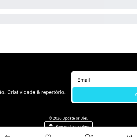
. Criatividade & repertório.
A
© 2026 Update or Die!.
Powered by beehiiv
0