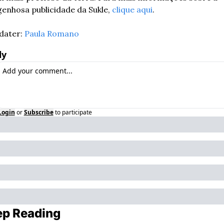
enhosa publicidade da Sukle, 
clique aqui
.
ater: 
Paula Romano
ly
Login
or
Subscribe
to participate
p Reading