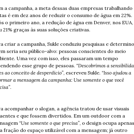
 a campanha, a meta dessas duas empresas trabalhando 
tas é em dez anos de reduzir o consumo de água em 22%. 
s o primeiro ano, a redução de água em Denver, nos EUA, j
u 21% graças às suas soluções criativas.
a criar a campanha, Sukle conduziu pesquisas e determino
m seria seu público-alvo: pessoas conscientes do meio 
iente. Uma vez com isso, eles passaram um tempo 
endendo esse grupo de pessoas. 
“Descobrimos a sensibilida
es ao conceito de desperdício”
, escreveu Sukle. 
“Isso ajudou a 
ormar a mensagem da campanha: Use somente o que você 
cisa”
. 
a acompanhar o slogan, a agência tratou de usar visuais 
aentes e que fossem divertidos. Em um outdoor com a 
nsagem 
“Use somente o que precisa”
, o design ocupa apenas
 fração do espaço utilizável com a mensagem; já outro 