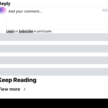
Reply
Login
or
Subscribe
to participate
Keep Reading
iew more