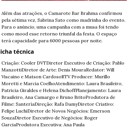
Além das atrações, o Camarote Bar Brahma confirmou 
pela sétima vez, Sabrina Sato como madrinha do evento. 
Para o anúncio, uma campanha com a musa foi tendo 
como mood esse retorno triunfal da festa. O espaço 
terá capacidade para 6000 pessoas por noite.
icha técnica
Criação: Cooler DVT
Diretor Executivo de Criação: Pablo 
Manzotti
Diretor de Arte: Denis Moura
Redator: Will 
Viscaino e Matson Cardoso
RTV Producer: Murillo 
Moretti e Marcia Coelho
Atendimento: Laura Brasileiro, 
Patricia Giraldes e Helena Dichoff
Planejamento: Laura 
Brasileiro, Ana Camargo e Bruno Brito
Produtora de 
Filme: Santería
Direção: Rafa Damy
Diretor Criativo: 
Felipe Luchi
Diretor de Novos Negócios: Emerson 
Souza
Diretor Executivo de Negócios: Roger 
Garcia
Produtora Executiva: Ana Paula 