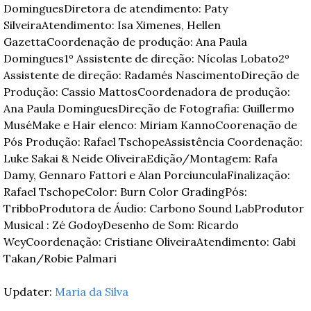
Domingues
Diretora de atendimento: Paty 
Silveira
Atendimento: Isa Ximenes, Hellen 
Gazetta
Coordenação de produção: Ana Paula 
Domingues
1º Assistente de direção: Nícolas Lobato
2º 
Assistente de direção: Radamés Nascimento
Direção de 
Produção: Cassio Mattos
Coordenadora de produção: 
Ana Paula Domingues
Direção de Fotografia: Guillermo 
Musé
Make e Hair elenco: Miriam Kanno
Coorenação de 
Pós Produção: Rafael Tschope
Assistência Coordenação: 
Luke Sakai & Neide Oliveira
Edição/Montagem: Rafa 
Damy, Gennaro Fattori e Alan Porciuncula
Finalização: 
Rafael Tschope
Color: Burn Color Grading
Pós: 
Tribbo
Produtora de Áudio: Carbono Sound Lab
Produtor 
Musical : Zé Godoy
Desenho de Som: Ricardo 
Wey
Coordenação: Cristiane Oliveira
Atendimento: Gabi 
Takan/Robie Palmari
Updater: 
Maria da Silva