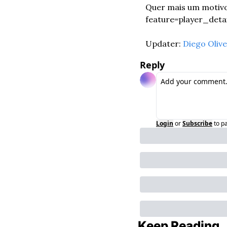
Quer mais um motivo
feature=player_de
Updater: 
Diego Olive
Reply
Login
or
Subscribe
to p
Keep Reading