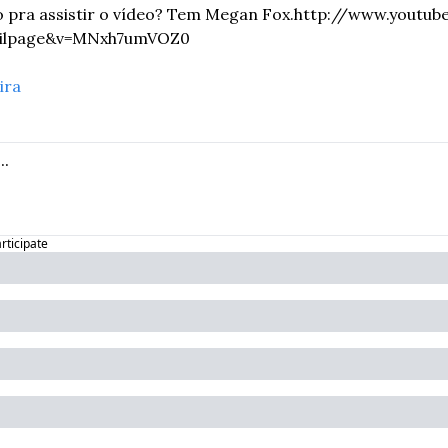
 pra assistir o vídeo? Tem Megan Fox.
http://www.youtub
tailpage&v=MNxh7umVOZ0
ira
articipate