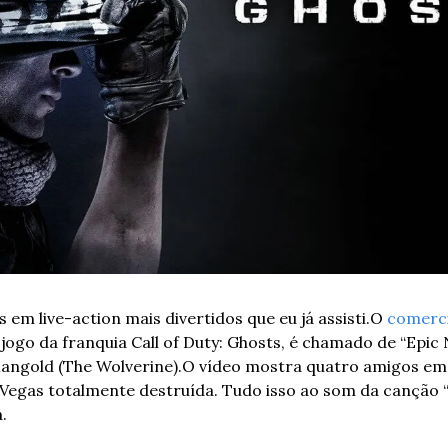
s em live-action mais divertidos que eu já assisti.
O 
comerci
ogo da franquia Call of Duty: Ghosts, é chamado de “Epic Ni
angold (The Wolverine).
O vídeo mostra quatro amigos em 
egas totalmente destruída. Tudo isso ao som da canção “I’
.