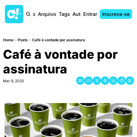
Início
Arquivo
Tags
Autores
Entrar
Inscreva-se
Home
Posts
Café à vontade por assinatura
Café à vontade por 
assinatura
Mar 9, 2020