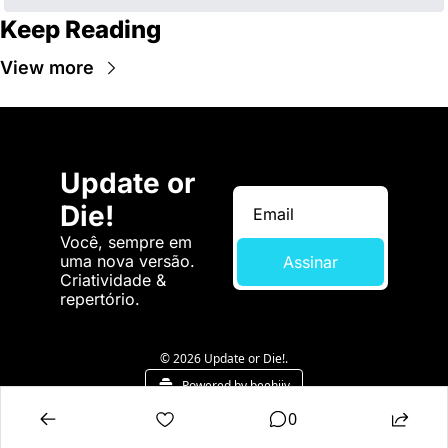
Keep Reading
View more
Update or 
Die!
Você, sempre em 
uma nova versão. 
Assinar
Criatividade & 
repertório.
© 2026 Update or Die!.
Powered by beehiiv
0