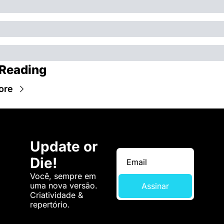
Reading
ore
Update or 
Die!
Você, sempre em 
uma nova versão. 
Assinar
Criatividade & 
repertório.