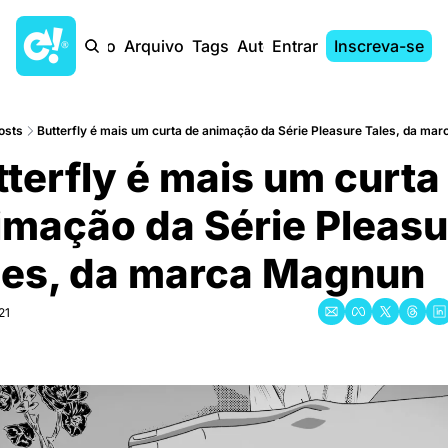
Início
Arquivo
Tags
Autores
Entrar
Inscreva-se
osts
Butterfly é mais um curta de animação da Série Pleasure Tales, da m
terfly é mais um curta 
mação da Série Pleasu
les, da marca Magnun
21