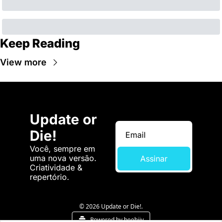
Keep Reading
View more
Update or 
Die!
Você, sempre em 
uma nova versão. 
Assinar
Criatividade & 
repertório.
© 2026 Update or Die!.
Powered by beehiiv