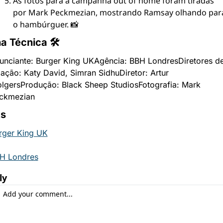
As fotos para a campanha out of home foram tiradas 
por Mark Peckmezian, mostrando Ramsay olhando para
o hambúrguer. 📸
ha Técnica 🛠
unciante: Burger King UK
Agência: BBH Londres
Diretores de
iação: Katy David, Simran Sidhu
Diretor: Artur 
lgers
Produção: Black Sheep Studios
Fotografia: Mark 
ckmezian
ks
rger King UK
H Londres
ly