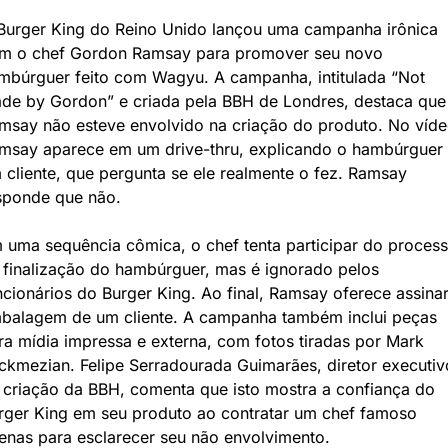
Burger King do Reino Unido lançou uma campanha irônica 
m o chef Gordon Ramsay para promover seu novo 
mbúrguer feito com Wagyu. A campanha, intitulada “Not 
de by Gordon” e criada pela BBH de Londres, destaca que 
msay não esteve envolvido na criação do produto. No vídeo
msay aparece em um drive-thru, explicando o hambúrguer 
 cliente, que pergunta se ele realmente o fez. Ramsay 
sponde que não.
 uma sequência cômica, o chef tenta participar do process
 finalização do hambúrguer, mas é ignorado pelos 
ncionários do Burger King. Ao final, Ramsay oferece assinar 
balagem de um cliente. A campanha também inclui peças 
ra mídia impressa e externa, com fotos tiradas por Mark 
ckmezian. Felipe Serradourada Guimarães, diretor executivo
 criação da BBH, comenta que isto mostra a confiança do 
rger King em seu produto ao contratar um chef famoso 
enas para esclarecer seu não envolvimento.