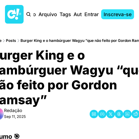
Início
Arquivo
Tags
Autores
Entrar
Inscreva-se
e
Posts
Burger King e o hambúrguer Wagyu “que não feito por Gordon Ra
urger King e o 
ambúrguer Wagyu “que
ão feito por Gordon 
amsay”
Redação
Sep 11, 2025
umo 🎯