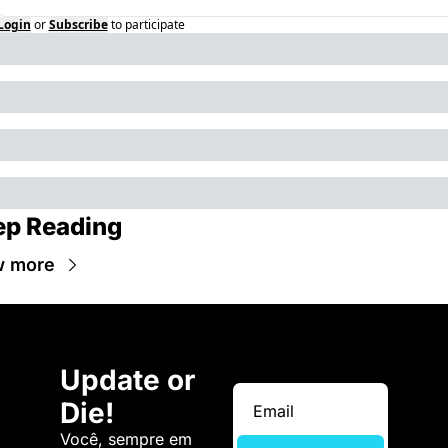
Login
or
Subscribe
to participate
ep Reading
w more
Update or 
Die!
Você, sempre em 