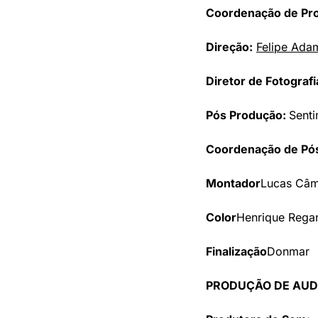
Coordenação de Pr
Direção:
Felipe Ada
Diretor de Fotografi
Pós Produção: 
Senti
Coordenação de Pó
Montador
Lucas Câm
Color
Henrique Regan
Finalização
Donmar
PRODUÇÃO DE AUD