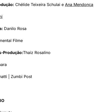
odução:
 Chélide Teixeira Schulai e 
Ana Mendonça
mi
a:
 Danilo Rosa
mental Filme
s-Produção:
Thaiz Rosalino
ara
atti | Zumbi Post
IO