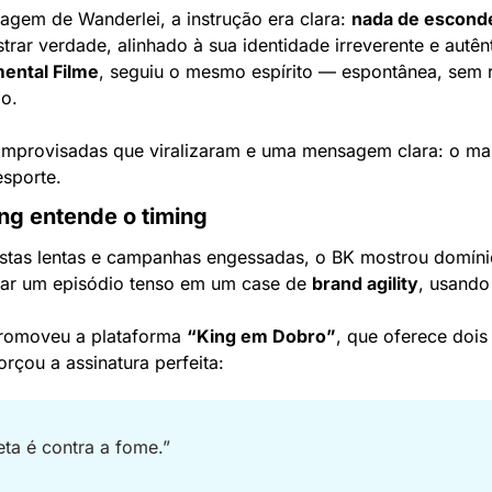
em de Wanderlei, a instrução era clara: 
nada de esconde
trar verdade, alinhado à sua identidade irreverente e autên
ental Filme
, seguiu o mesmo espírito — espontânea, sem r
ão.
 improvisadas que viralizaram e uma mensagem clara: o ma
esporte.
ng entende o timing
tas lentas e campanhas engessadas, o BK mostrou domínio
ar um episódio tenso em um case de 
brand agility
, usando
romoveu a plataforma 
“King em Dobro”
, que oferece dois 
rçou a assinatura perfeita:
eta é contra a fome.”