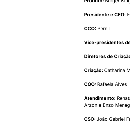
Produto: 
Burger Kin
Presidente e CEO
: 
CCO:
 Pernil
Vice-presidentes de
Diretores de Criaçã
Criação: 
Catharina 
COO: 
Rafaela Alves
Atendimento:
 Renat
Arzon e Enzo Meneg
CSO: 
João Gabriel F