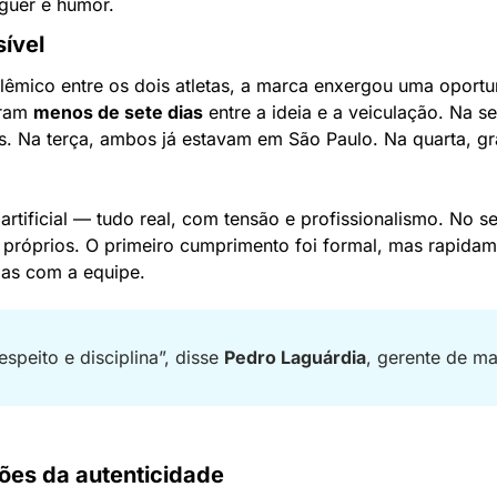
guer e humor.
ível
êmico entre os dois atletas, a marca enxergou uma oportuni
ram 
menos de sete dias
 entre a ideia e a veiculação. Na se
s. Na terça, ambos já estavam em São Paulo. Na quarta, gra
artificial — tudo real, com tensão e profissionalismo. No set
próprios. O primeiro cumprimento foi formal, mas rapidame
das com a equipe.
speito e disciplina”, disse 
Pedro Laguárdia
, gerente de ma
iões da autenticidade