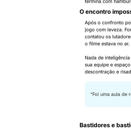
termina com hambúr
O encontro imposs
Após o confronto pol
jogo com leveza. Fo
contatou os lutadore
o filme estava no ar.
Nada de inteligência 
sua equipe e espaço 
descontração e risa
“Foi uma aula de re
Bastidores e bast