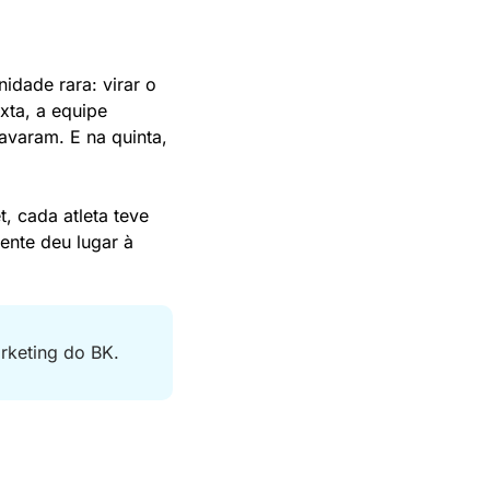
dade rara: virar o 
xta, a equipe 
varam. E na quinta, 
, cada atleta teve 
nte deu lugar à 
rketing do BK.