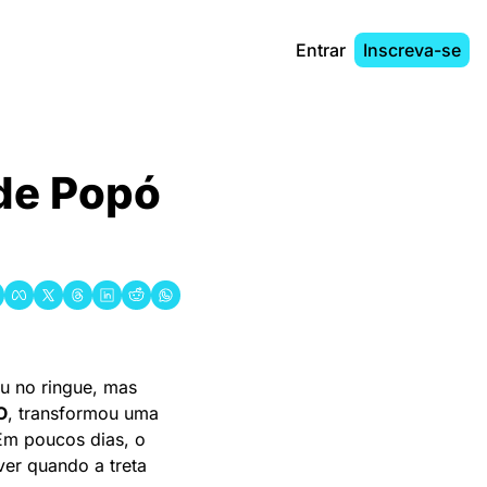
Entrar
Inscreva-se
e Popó 
u no ringue, mas 
O
, transformou uma 
Em poucos dias, o 
er quando a treta 