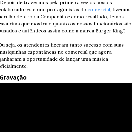
“Depois de trazermos pela primeira vez os nossos 
colaboradores como protagonistas do 
comercial
, fizemos 
barulho dentro da Companhia e como resultado, temos 
essa rima que mostra o quanto os nossos funcionários são 
ousados e autênticos assim como a marca Burger King”.
Ou seja, os atendentes fizeram tanto sucesso com suas 
musiquinhas espontâneas no comercial que agora 
ganharam a oportunidade de lançar uma música 
oficialmente. 
 Gravação