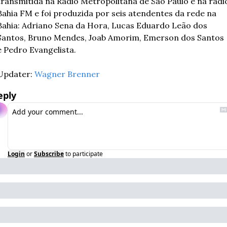
transmitida na Rádio Metropolitana de São Paulo e na rádio
Bahia FM e foi produzida por seis atendentes da rede na 
Bahia: Adriano Sena da Hora, Lucas Eduardo Leão dos 
Santos, Bruno Mendes, Joab Amorim, Emerson dos Santos 
e Pedro Evangelista.
Updater: 
Wagner Brenner
eply
Login
or
Subscribe
to participate