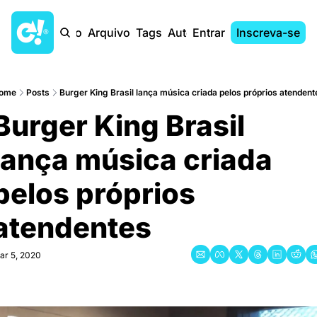
Início
Arquivo
Tags
Autores
Entrar
Inscreva-se
ome
Posts
Burger King Brasil lança música criada pelos próprios atendent
Burger King Brasil 
lança música criada 
pelos próprios 
atendentes
ar 5, 2020