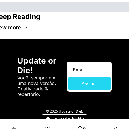
eep Reading
ew more
Update or 
Die!
Você, sempre em 
uma nova versão. 
Assinar
Criatividade & 
repertório.
© 2026 Update or Die!.
Powered by beehiiv
0