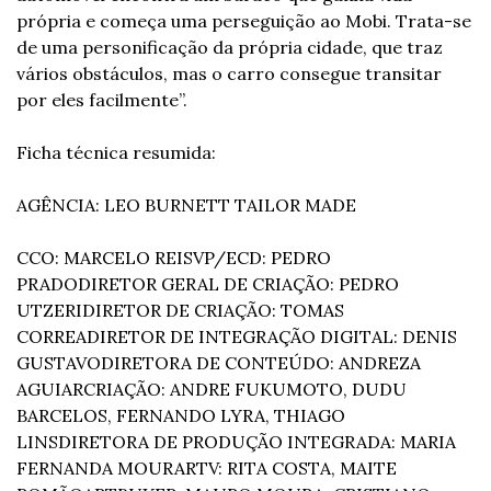
própria e começa uma perseguição ao Mobi. Trata-se 
de uma personificação da própria cidade, que traz 
vários obstáculos, mas o carro consegue transitar 
por eles facilmente”.
Ficha técnica resumida:
AGÊNCIA: LEO BURNETT TAILOR MADE
CCO: MARCELO REIS
VP/ECD: PEDRO 
PRADO
DIRETOR GERAL DE CRIAÇÃO: PEDRO 
UTZERI
DIRETOR DE CRIAÇÃO: TOMAS 
CORREA
DIRETOR DE INTEGRAÇÃO DIGITAL: DENIS 
GUSTAVO
DIRETORA DE CONTEÚDO: ANDREZA 
AGUIAR
CRIAÇÃO: ANDRE FUKUMOTO, DUDU 
BARCELOS, FERNANDO LYRA, THIAGO 
LINS
DIRETORA DE PRODUÇÃO INTEGRADA: MARIA 
FERNANDA MOURA
RTV: RITA COSTA, MAITE 