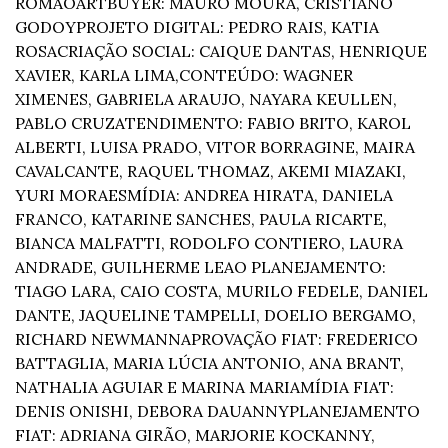
ROMÃO
ARTBUYER: MAURO MOURA, CRISTIANO 
GODOY
PROJETO DIGITAL: PEDRO RAIS, KATIA 
ROSA
CRIAÇÃO SOCIAL: CAIQUE DANTAS, HENRIQUE 
XAVIER, KARLA LIMA,
CONTEÚDO: WAGNER 
XIMENES, GABRIELA ARAUJO, NAYARA KEULLEN, 
PABLO CRUZ
ATENDIMENTO: FABIO BRITO, KAROL 
ALBERTI, LUISA PRADO, VITOR BORRAGINE, MAIRA 
CAVALCANTE, RAQUEL THOMAZ, AKEMI MIAZAKI, 
YURI MORAES
MÍDIA: ANDREA HIRATA, DANIELA 
FRANCO, KATARINE SANCHES, PAULA RICARTE, 
BIANCA MALFATTI, RODOLFO CONTIERO, LAURA 
ANDRADE, GUILHERME LEAO 
PLANEJAMENTO: 
TIAGO LARA, CAIO COSTA, MURILO FEDELE, DANIEL 
DANTE, JAQUELINE TAMPELLI, DOELIO BERGAMO, 
RICHARD NEWMANN
APROVAÇÃO FIAT: FREDERICO 
BATTAGLIA, MARIA LÚCIA ANTONIO, ANA BRANT, 
NATHALIA AGUIAR E MARINA MARIA
MÍDIA FIAT: 
DENIS ONISHI, DEBORA DAUANNY
PLANEJAMENTO 
FIAT: ADRIANA GIRÃO, MARJORIE KOCKANNY, 