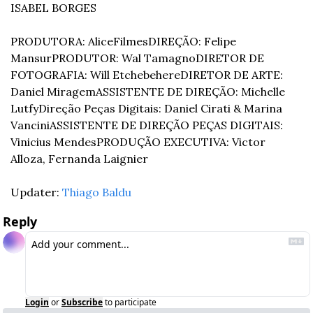
ISABEL BORGES
PRODUTORA: AliceFilmes
DIREÇÃO: Felipe 
Mansur
PRODUTOR: Wal Tamagno
DIRETOR DE 
FOTOGRAFIA: Will Etchebehere
DIRETOR DE ARTE: 
Daniel Miragem
ASSISTENTE DE DIREÇÃO: Michelle 
Lutfy
Direção Peças Digitais: Daniel Cirati & Marina 
Vancini
ASSISTENTE DE DIREÇÃO PEÇAS DIGITAIS: 
Vinicius Mendes
PRODUÇÃO EXECUTIVA: Victor 
Alloza, Fernanda Laignier
Updater: 
Thiago Baldu
Reply
Login
or
Subscribe
to participate