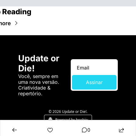
 Reading
more
Update or 
Die!
Você, sempre em 
uma nova versão. 
Assinar
Criatividade & 
repertório.
© 2026 Update or Die!.
Powered by beehiiv
0