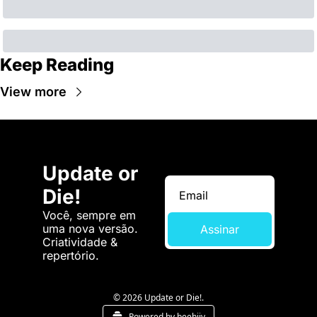
Keep Reading
View more
Update or 
Die!
Você, sempre em 
uma nova versão. 
Assinar
Criatividade & 
repertório.
© 2026 Update or Die!.
Powered by beehiiv