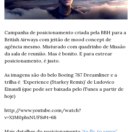
Campanha de posicionamento criada pela BBH para a 
British Airways com jeitão de mood concept de 
agência mesmo. Misturado com quadrinho de Missão 
da sala de reunião. Mas é bonito. E para estrear 
posicionamento, é justo.
As imagens são do belo Boeing 787 Dreamliner e a 
trilha é  ‘Experience (Starkey Remix)’ de Ludovico 
Einaudi (que pode ser baixada pelo iTunes a partir de 
hoje)
http://www.youtube.com/watch?
v=X1M0pbxNUF8#t=68
Mais detalhes do posicionamento 
“to fly, to serve”
 , 