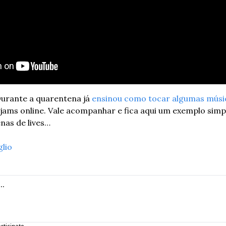
Durante a quarentena já 
ensinou como tocar algumas músi
jams online. Vale acompanhar e fica aqui um exemplo simpl
nas de lives… 
glio