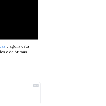
cas
 e agora está 
es e de ótimas 