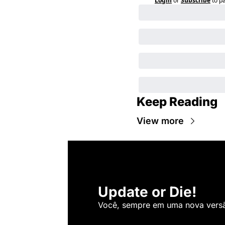
Login
or
Subscribe
to p
Keep Reading
View more
Update or Die!
Você, sempre em uma nova versão