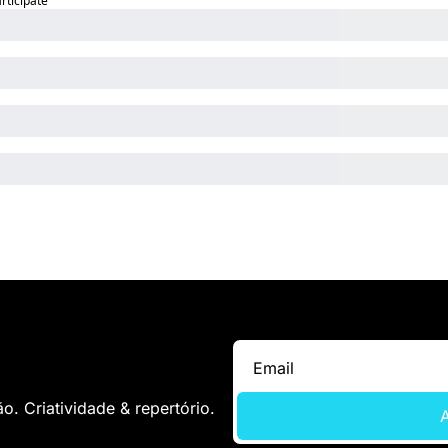
articipate
. Criatividade & repertório.
A