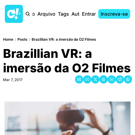
Início
Arquivo
Tags
Autores
Entrar
Inscreva-se
Home
Posts
Brazillian VR: a imersão da O2 Filmes
Brazillian VR: a 
imersão da O2 Filmes
Mar 7, 2017