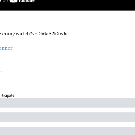
be.com/watch?v=D56aA2kXwJs
enner
articipate