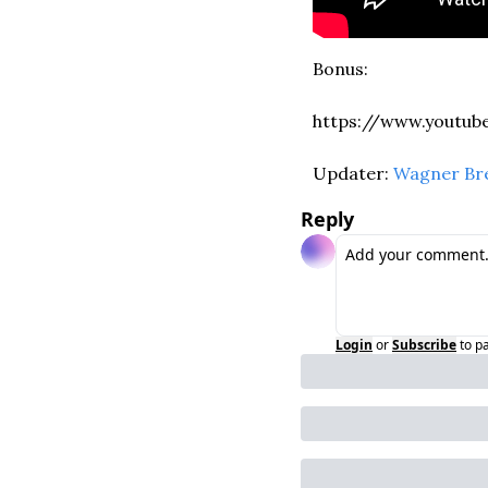
Bonus:
https://www.youtu
Updater: 
Wagner Br
Reply
Login
or
Subscribe
to p