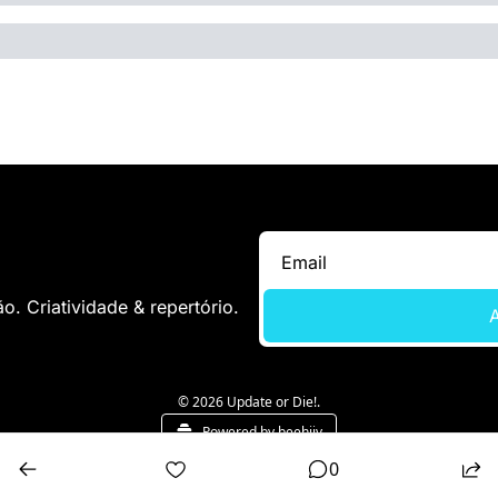
. Criatividade & repertório.
A
© 2026 Update or Die!.
Powered by beehiiv
0