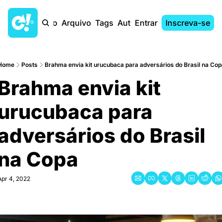
Início
Arquivo
Tags
Autores
Entrar
Inscreva-se
Home
Posts
Brahma envia kit urucubaca para adversários do Brasil na Cop
Brahma envia kit 
urucubaca para 
adversários do Brasil 
na Copa
Apr 4, 2022