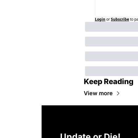
Login
or
Subscribe
to p
Keep Reading
View more
Update or Die!