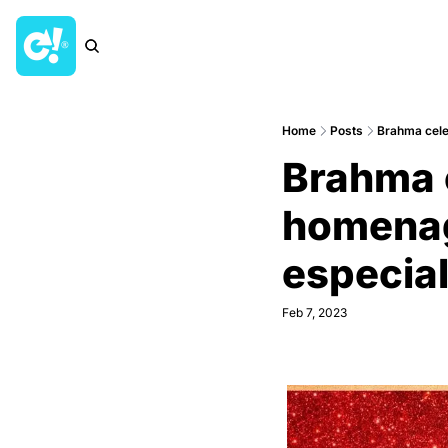
Home
Posts
Brahma cele
Brahma c
homenag
especia
Feb 7, 2023