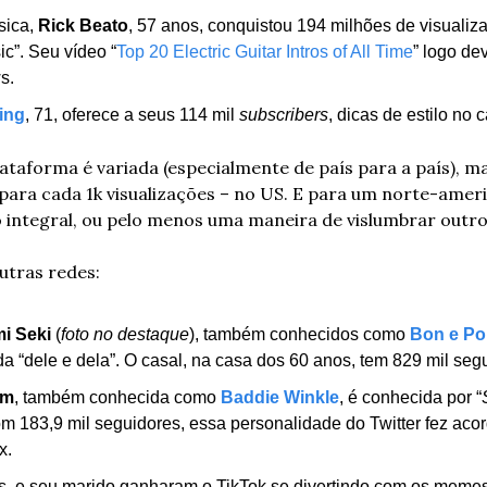
ica, 
Rick Beato
, 57 anos, conquistou 194 milhões de visualiza
ic”. Seu vídeo “
Top 20 Electric Guitar Intros of All Time
” logo de
s.
ing
, 71, oferece a seus 114 mil 
subscribers
, dicas de estilo no 
taforma é variada (especialmente de país para a país), mas
para cada 1k visualizações – no US. E para um norte-americ
integral, ou pelo menos uma maneira de vislumbrar outro
tras redes:
i Seki
 (
foto no destaque
), também conhecidos como 
Bon e P
 “dele e dela”. O casal, na casa dos 60 anos, tem 829 mil segui
am
, também conhecida como 
Baddie Winkle
, é conhecida por “
om 183,9 mil seguidores, essa personalidade do Twitter fez aco
x.
s, e seu marido ganharam o TikTok se divertindo com os memes d