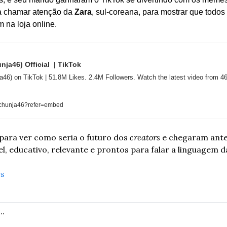
ra chamar atenção da 
Zara
, sul-coreana, para mostrar que todos
na loja online.
46) Official  | TikTok
 on TikTok | 51.8M Likes. 2.4M Followers. Watch the latest video fro
/@chunja46?refer=embed
ara ver como seria o futuro dos 
creators
 e chegaram ante
l, educativo, relevante e prontos para falar a linguagem d
es