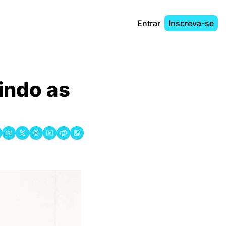
Entrar
Inscreva-se
ndo as 