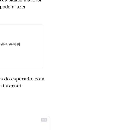
 podem fazer 
m 46년생 춘자씨 
s do esperado, com 
a internet.