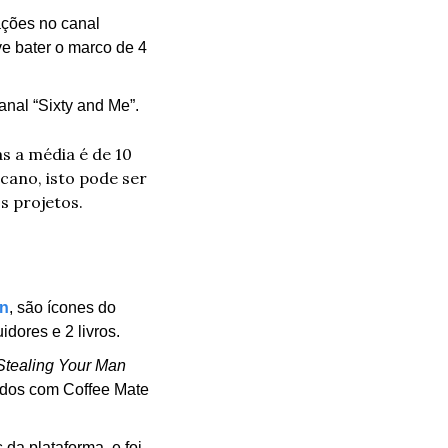
ções no canal 
ve bater o marco de 4 
canal “Sixty and Me”.
 a média é de 10 
ano, isto pode ser 
s projetos.
on
, são ícones do 
dores e 2 livros.
Stealing Your Man 
rdos com Coffee Mate 
a plataforma, e foi 