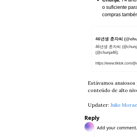
o suficiente pa
compras também 
46년생 춘자씨 (@chunja
46년생 춘자씨 (@chunja46)
(@chunja46).
https://www.tiktok.com
Estávamos ansiosos p
conteúdo de alto níve
Updater: 
Julio Mora
Reply