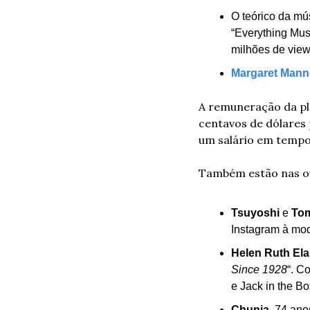
O teórico da mús
“Everything Mus
milhões de view
Margaret Mann
A remuneração da pla
centavos de dólares 
um salário em tempo 
Também estão nas ou
Tsuyoshi
 e 
Tom
Instagram à moda
Helen Ruth El
Since 1928
“. C
e Jack in the Bo
Chunja
, 74 ano