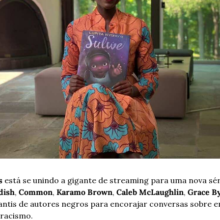
s
 está se unindo a gigante de streaming para uma nova sé
dish
, 
Common
, 
Karamo Brown
, 
Caleb McLaughlin
, 
Grace B
nfantis de autores negros para encorajar conversas sobre em
-racismo.