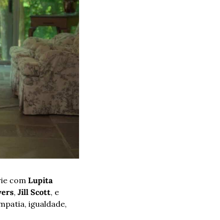
rie com 
Lupita 
yers
, 
Jill Scott
, e 
patia, igualdade, 