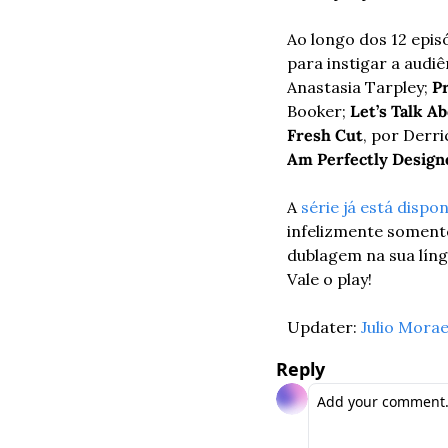
Ao longo dos 12 epis
para instigar a audiê
Anastasia Tarpley; 
P
Booker; 
Let’s Talk A
Fresh Cut
, por Derri
Am Perfectly Design
A 
série já está dispon
infelizmente somente
dublagem na sua língu
Vale o play!
Updater: 
Julio Mora
Reply