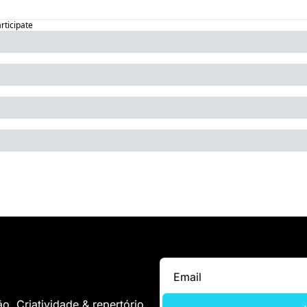
articipate
. Criatividade & repertório.