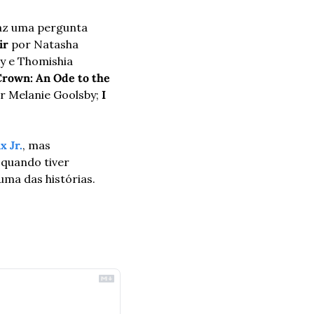
faz uma pergunta 
ir
 por Natasha 
y e Thomishia 
rown: An Ode to the 
or Melanie Goolsby;
 I 
x Jr.
, mas 
quando tiver 
ma das histórias. 