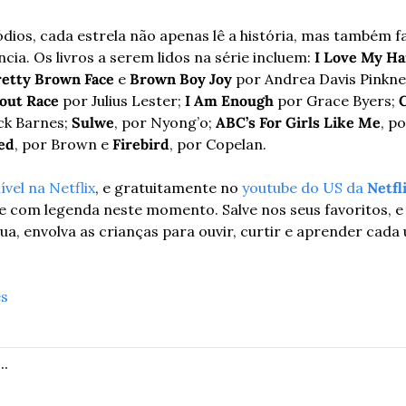
ódios, cada estrela não apenas lê a história, mas também 
ncia. Os livros a serem lidos na série incluem:
 I Love My Ha
retty Brown Face
 e 
Brown Boy Joy
 por Andrea Davis Pinkne
bout Race
 por Julius Lester; 
I Am Enough 
por Grace Byers; 
C
ck Barnes; 
Sulwe
, por Nyong’o; 
ABC’s For Girls Like Me
, p
ed
, por Brown e 
Firebird
, por Copelan.
ível na Netflix
, e gratuitamente no 
youtube do US da 
Netfli
 com legenda neste momento. Salve nos seus favoritos, e 
a, envolva as crianças para ouvir, curtir e aprender cada u
es