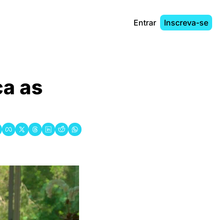
Entrar
Inscreva-se
a as 
a