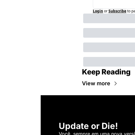
Login
or
Subscribe
to p
Keep Reading
View more
Update or Die!
Você, sempre em uma nova versão