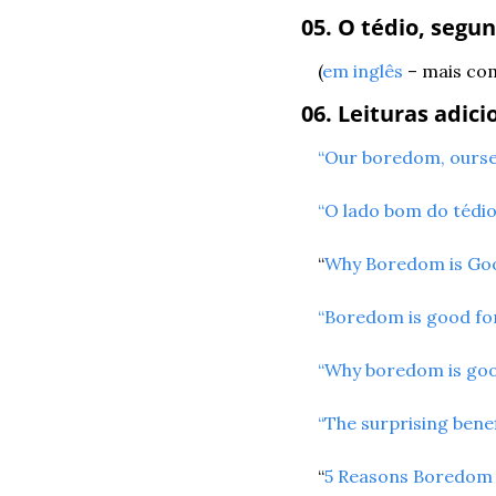
05. O tédio, segu
(
em inglês
 – mais co
06. Leituras adici
“Our boredom, ourse
“O lado bom do tédio
“
Why Boredom is Goo
“Boredom is good for
“Why boredom is good
“The surprising benef
“
5 Reasons Boredom 