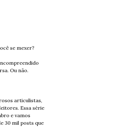
você se mexer?
 incompreendido 
rsa. Ou não.
sos articulistas, 
tores. Essa série 
bro e vamos 
 30 mil posts que 