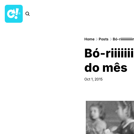
Home
Posts
Bó-riiiiiiiii
Bó-riiiii
do mês
Oct 1, 2015