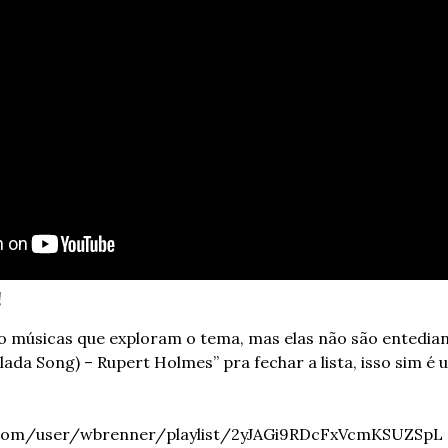
!
o músicas que exploram o tema, mas elas não são entediant
ada Song) – Rupert Holmes” pra fechar a lista, isso sim é u
fy.com/user/wbrenner/playlist/2yJAGi9RDcFxVcmKSUZSpL