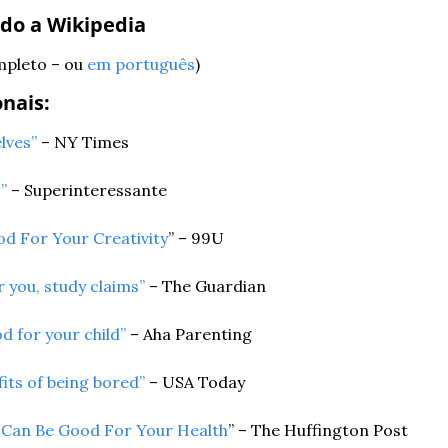
ndo a Wikipedia
mpleto – ou 
em português
)
onais:
lves”
 – NY Times
” 
– Superinteressante
d For Your Creativity
” – 99U
 you, study claims”
 – The Guardian
 for your child”
 – Aha Parenting
its of being bored”
 – USA Today
Can Be Good For Your Health
” – The Huffington Post