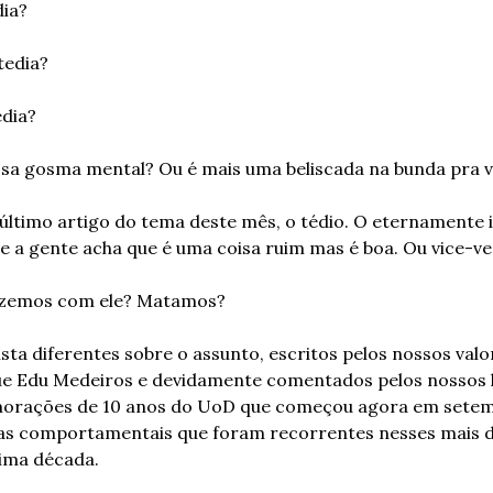
dia?
tedia?
edia?
essa gosma mental? Ou é mais uma beliscada na bunda pra 
último artigo do tema deste mês, o tédio. O eternamente
e a gente acha que é uma coisa ruim mas é boa. Ou vice-ve
fizemos com ele? Matamos?
ta diferentes sobre o assunto, escritos pelos nossos valoro
ue Edu Medeiros e devidamente comentados pelos nossos lei
morações de 10 anos do UoD que começou agora em setem
as comportamentais que foram recorrentes nesses mais de
tima década.