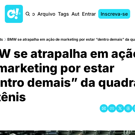
Início
Arquivo
Tags
Autores
Entrar
Inscreva-se
ts
BMW se atrapalha em ação de marketing por estar “dentro demais” da qua
 se atrapalha em ação
marketing por estar 
ntro demais” da quadra
ênis