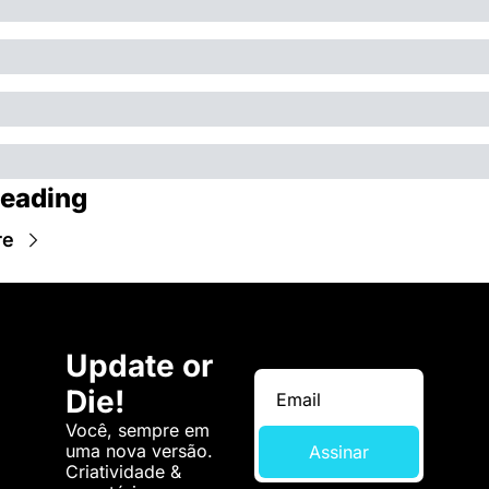
eading
re
Update or 
Die!
Você, sempre em 
uma nova versão. 
Assinar
Criatividade & 