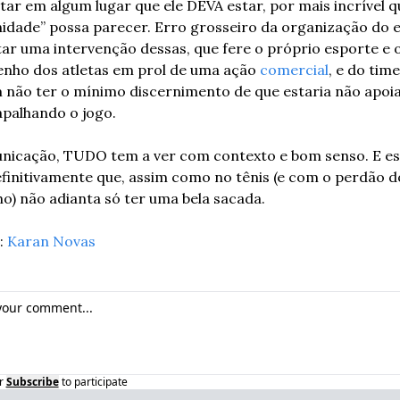
ar em algum lugar que ele DEVA estar, por mais incrível qu
idade” possa parecer. Erro grosseiro da organização do e
ar uma intervenção dessas, que fere o próprio esporte e o
ho dos atletas em prol de uma ação 
comercial
, e do time
ão ter o mínimo discernimento de que estaria não apoia
palhando o jogo.
icação, TUDO tem a ver com contexto e bom senso. E ess
finitivamente que, assim como no tênis (e com o perdão do
ho) não adianta só ter uma bela sacada.
 
Karan Novas
r
Subscribe
to participate