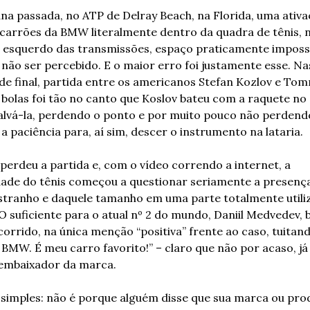
a passada, no ATP de Delray Beach, na Florida, uma ativa
carrões da BMW literalmente dentro da quadra de tênis, n
 esquerdo das transmissões, espaço praticamente impossí
não ser percebido. E o maior erro foi justamente esse. Nas
de final, partida entre os americanos Stefan Kozlov e Tomm
bolas foi tão no canto que Koslov bateu com a raquete no 
alvá-la, perdendo o ponto e por muito pouco não perdendo
 paciência para, aí sim, descer o instrumento na lataria.
 perdeu a partida e, com o vídeo correndo a internet, a 
de do tênis começou a questionar seriamente a presença
stranho e daquele tamanho em uma parte totalmente utiliz
O suficiente para o atual nº 2 do mundo, Daniil Medvedev, b
orrido, na única menção “positiva” frente ao caso, tuitand
 BMW. É meu carro favorito!” – claro que não por acaso, já 
 embaixador da marca.
é simples: não é porque alguém disse que sua marca ou prod