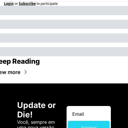
Login
or
Subscribe
to participate
eep Reading
ew more
Update or 
Die!
Você, sempre em 
uma nova versão. 
Assinar