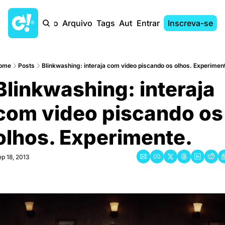
Início
Arquivo
Tags
Autores
Entrar
Inscreva-se
ome
Posts
Blinkwashing: interaja com video piscando os olhos. Experimen
Blinkwashing: interaja 
com video piscando os 
olhos. Experimente.
p 18, 2013