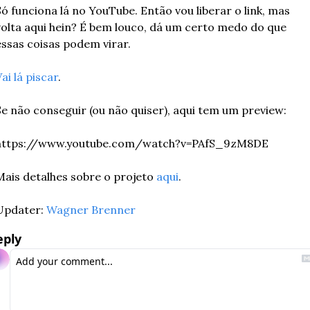
ó funciona lá no YouTube. Então vou liberar o link, mas 
volta aqui hein? É bem louco, dá um certo medo do que 
essas coisas podem virar.
ai lá piscar
.
Se não conseguir (ou não quiser), aqui tem um preview:
https://www.youtube.com/watch?v=PAfS_9zM8DE
Mais detalhes sobre o projeto 
aqui
.
Updater: 
Wagner Brenner
eply