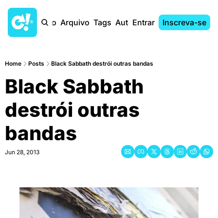
Início
Arquivo
Tags
Autores
Entrar
Inscreva-se
Home
Posts
Black Sabbath destrói outras bandas
Black Sabbath 
destrói outras 
bandas
Jun 28, 2013