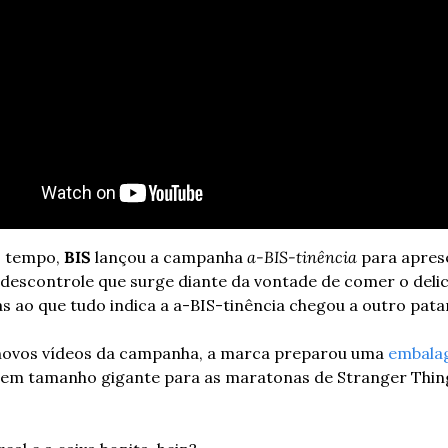
 tempo, 
BIS 
lançou a campanha 
a-BIS-tinência
 para apres
 descontrole que surge diante da vontade de comer o delic
s ao que tudo indica a a-BIS-tinência chegou a outro pata
novos vídeos da campanha, a marca preparou uma 
embala
em tamanho gigante para as maratonas de Stranger Things