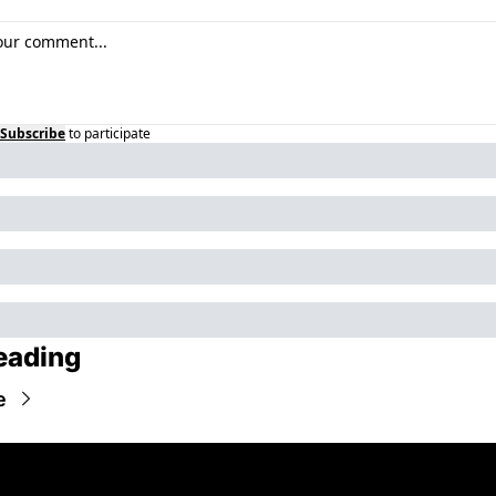
Subscribe
to participate
eading
e