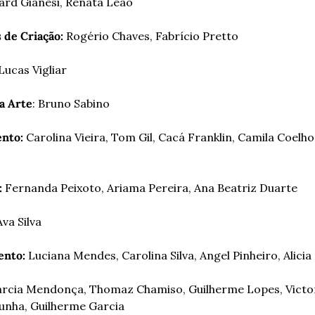
ard Gianesi, Renata Leão
 de Criação: 
Rogério Chaves, Fabrício Pretto
 Lucas Vigliar
a Arte
: Bruno Sabino
nto: 
Carolina Vieira, Tom Gil, Cacá Franklin, Camila Coelh
:
 Fernanda Peixoto, Ariama Pereira, Ana Beatriz Duarte
Ava Silva
ento:
 Luciana Mendes, Carolina Silva, Angel Pinheiro, Alicia
rcia Mendonça, Thomaz Chamiso, Guilherme Lopes, Victor
unha, Guilherme Garcia 