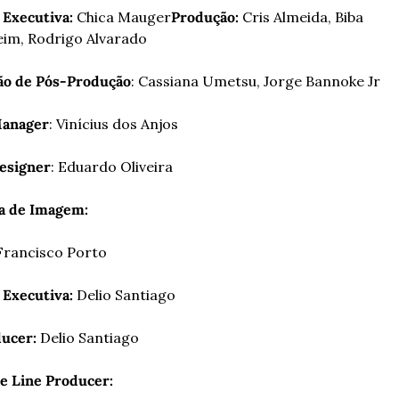
Executiva: 
Chica Mauger
Produção: 
Cris Almeida, Biba 
im, Rodrigo Alvarado
ão de Pós-Produção
: Cassiana Umetsu, Jorge Bannoke Jr
Manager
: Vinícius dos Anjos
esigner
: Eduardo Oliveira
a de Imagem:
Francisco Porto
 Executiva:
 Delio Santiago
ucer: 
Delio Santiago
e Line Producer: