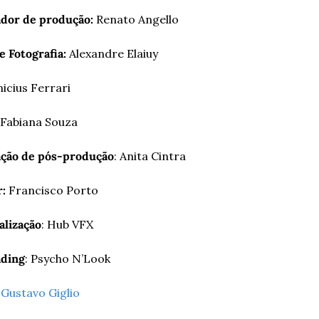
dor de produção: 
Renato Angello
e Fotografia: 
Alexandre Elaiuy
nicius Ferrari
Fabiana Souza
ção de pós-produção
: Anita Cintra
:
 Francisco Porto
alização
: Hub VFX
ading
: Psycho N’Look
 
Gustavo Giglio