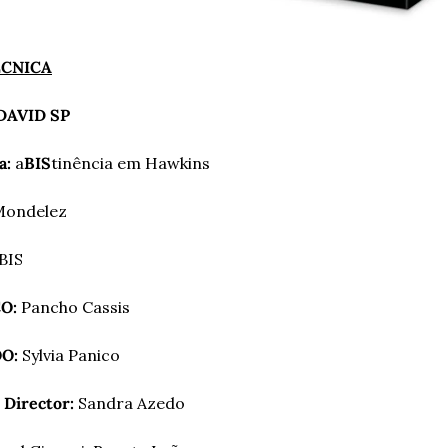
ÉCNICA
 DAVID SP
a:
 a
BIS
tinência em Hawkins
Mondelez
 BIS
CO:
 Pancho Cassis
OO:
 Sylvia Panico
 Director:
 Sandra Azedo