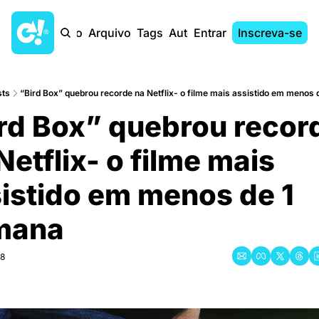
Início
Arquivo
Tags
Autores
Entrar
Inscreva-se
sts
“Bird Box” quebrou recorde na Netflix- o filme mais assistido em menos
rd Box” quebrou record
Netflix- o filme mais 
istido em menos de 1 
mana
18