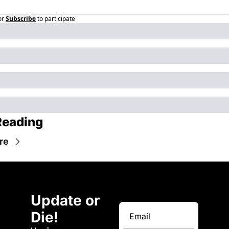
or
Subscribe
to participate
Reading
re
Update or 
Die!