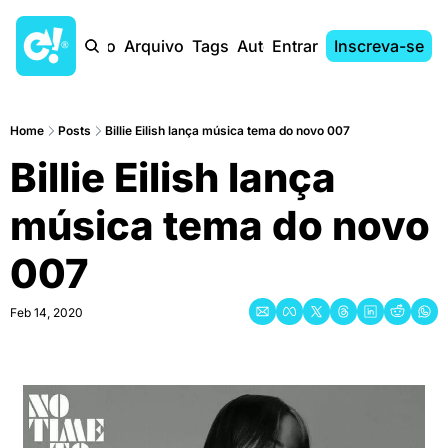
Início
Arquivo
Tags
Autores
Entrar
Inscreva-se
Home
Posts
Billie Eilish lança música tema do novo 007
Billie Eilish lança 
música tema do novo 
007
Feb 14, 2020