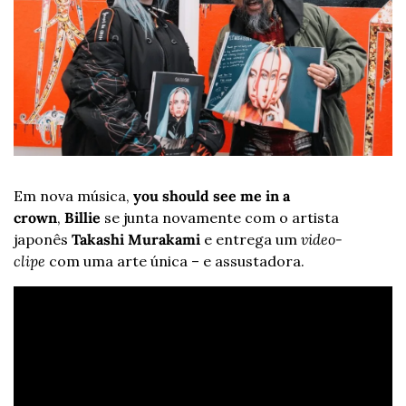
Em nova música, 
you should see me in a 
crown
, 
Billie
 se junta novamente com o artista 
japonês 
Takashi Murakami
 e entrega um 
video-
clipe
 com uma arte única – e assustadora.