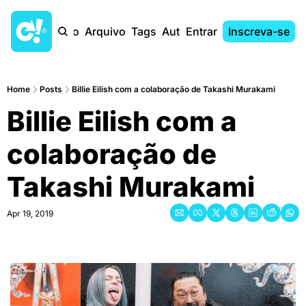
Início
Arquivo
Tags
Autores
Entrar
Inscreva-se
Home
Posts
Billie Eilish com a colaboração de Takashi Murakami
Billie Eilish com a 
colaboração de 
Takashi Murakami
Apr 19, 2019