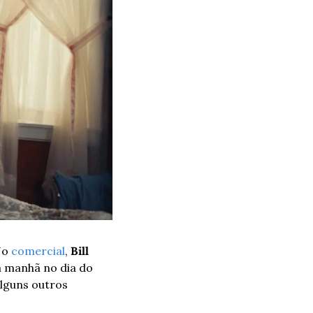
No 
comercial
, 
Bill 
a manhã no dia do 
lguns outros 