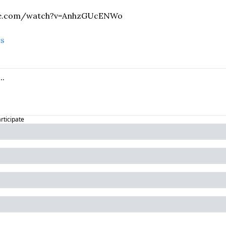
be.com/watch?v=AnhzGUcENWo
es
articipate