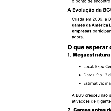
o ponto de encontro 
A Evolução da BG
Criada em 2009, a B
games da América L
empresas
 participa
agora.
O que esperar 
1. 
Megaestrutura
Local: Expo Ce
Datas: 9 a 13 
Estimativa: ma
A BGS cresceu não s
ativações de gigant
2. 
Games antes d