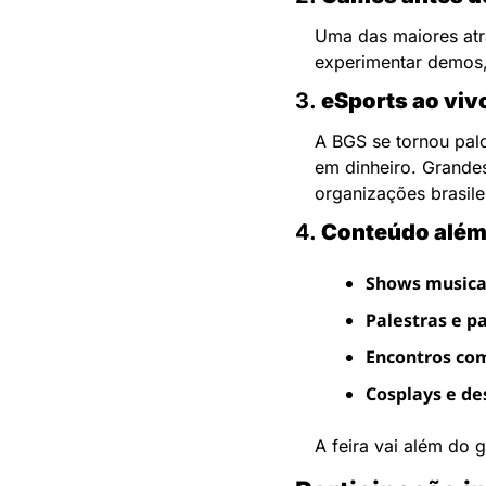
Uma das maiores atra
experimentar demos, 
3. 
eSports ao viv
A BGS se tornou palc
em dinheiro. Grande
organizações brasilei
4. 
Conteúdo além
Shows musica
Palestras e p
Encontros com
Cosplays e de
A feira vai além do 