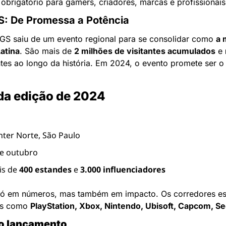
obrigatório para gamers, criadores, marcas e profissionais
S: De Promessa a Potência
GS saiu de um evento regional para se consolidar como 
a 
atina
. São mais de 
2 milhões de visitantes acumulados
 e 
ntes ao longo da história. Em 2024, o evento promete ser o 
da edição de 2024
nter Norte, São Paulo
de outubro
is de 
400 estandes
 e 
3.000 influenciadores
ó em números, mas também em impacto. Os corredores esta
es como 
PlayStation, Xbox, Nintendo, Ubisoft, Capcom, Se
o lançamento