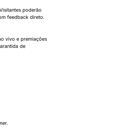
isitantes poderão 
com feedback direto.
ao vivo e premiações 
rantida de 
mer.