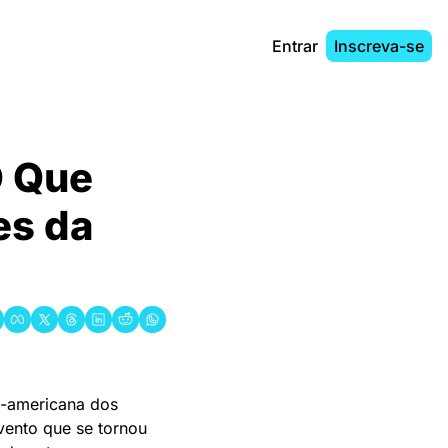
Entrar
Inscreva-se
 Que 
s da 
o-americana dos 
ento que se tornou 