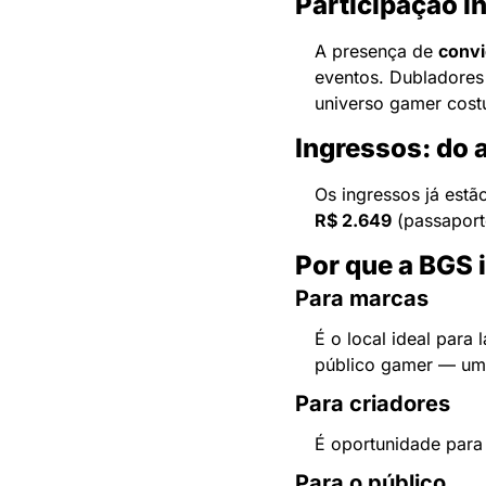
Participação i
A presença de 
convi
eventos. Dubladores
universo gamer cos
Ingressos: do 
Os ingressos já estã
R$ 2.649
 (passaport
Por que a BGS 
Para marcas
É o local ideal para 
público gamer — um
Para criadores
É oportunidade para
Para o público