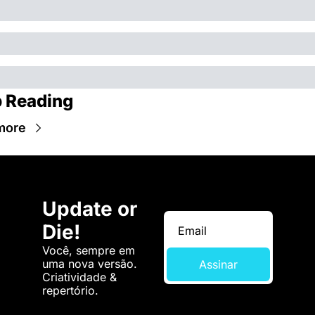
 Reading
more
Update or 
Die!
Você, sempre em 
uma nova versão. 
Assinar
Criatividade & 
repertório.