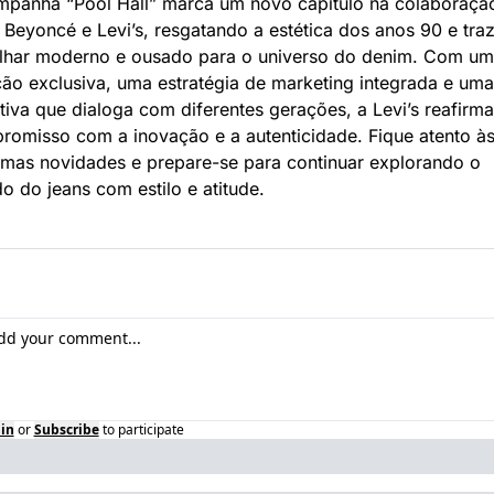
mpanha “Pool Hall” marca um novo capítulo na colaboração
 Beyoncé e Levi’s, resgatando a estética dos anos 90 e tra
lhar moderno e ousado para o universo do denim. Com um
ão exclusiva, uma estratégia de marketing integrada e uma 
tiva que dialoga com diferentes gerações, a Levi’s reafirma
omisso com a inovação e a autenticidade. Fique atento às
imas novidades e prepare-se para continuar explorando o 
 do jeans com estilo e atitude.
in
or
Subscribe
to participate