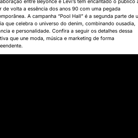
aboração entre Beyoncé e Levi’s tem encantado o público a
er de volta a essência dos anos 90 com uma pegada 
emporânea. A campanha “Pool Hall” é a segunda parte de u
gia que celebra o universo do denim, combinando ousadia, 
ncia e personalidade. Confira a seguir os detalhes dessa 
ativa que une moda, música e marketing de forma 
reendente.