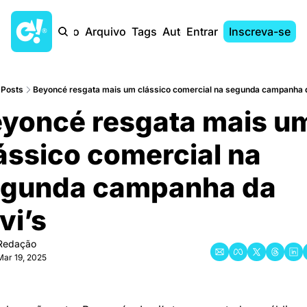
Início
Arquivo
Tags
Autores
Entrar
Inscreva-se
Posts
Beyoncé resgata mais um clássico comercial na segunda campanha d
yoncé resgata mais um
ássico comercial na 
gunda campanha da 
vi’s
Redação
Mar 19, 2025