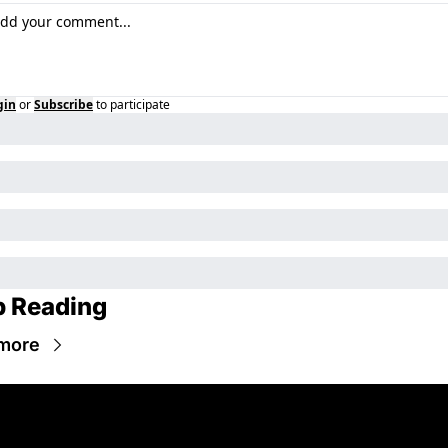
gin
or
Subscribe
to participate
 Reading
more