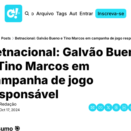
Início
Arquivo
Tags
Autores
Entrar
Inscreva-se
Posts
Betnacional: Galvão Bueno e Tino Marcos em campanha de jogo resp
tnacional: Galvão Bue
Tino Marcos em 
mpanha de jogo 
sponsável
Redação
Oct 17, 2024
sumo 🎯