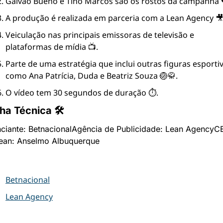
Galvão Bueno e Tino Marcos são os rostos da campanha 
A produção é realizada em parceria com a Lean Agency 🎥
Veiculação nas principais emissoras de televisão e 
plataformas de mídia 📺.
Parte de uma estratégia que inclui outras figuras esportiva
como Ana Patrícia, Duda e Beatriz Souza 🏐🥋.
O vídeo tem 30 segundos de duração ⏱️.
cha Técnica 🛠
ciante: Betnacional
Agência de Publicidade: Lean Agency
CE
ean: Anselmo Albuquerque
Betnacional
Lean Agency