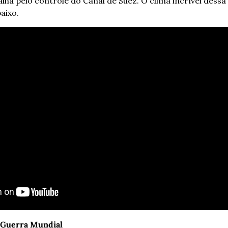
lha pelo controle do Canal de Suez. O clima incrível dessa
baixo.
ª Guerra Mundial