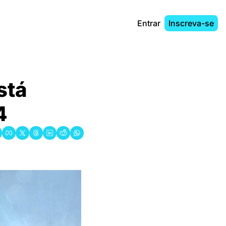
Entrar
Inscreva-se
tá 
4