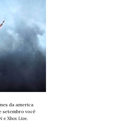
ames da america 
e setembro você 
N
 e 
Xbox Live.