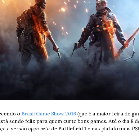
ecendo o 
Brasil Game Show 2016
 (que é a maior feira de g
está sendo feliz para quem curte bons games. Até o dia 8 d
ça a versão 
open beta
 de Battlefield 1 e nas plataformas 
PS