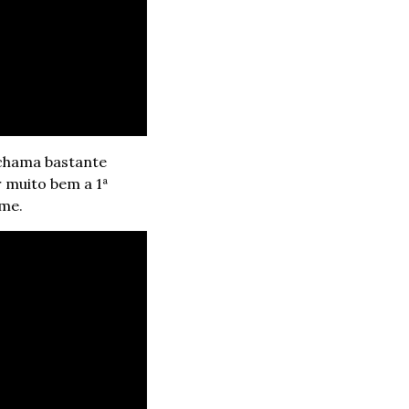
chama bastante 
 muito bem a 1ª 
ame.