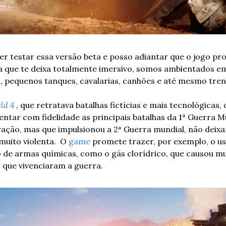
er testar essa versão beta e posso adiantar que o jogo prom
 que te deixa totalmente imersivo, somos ambientados em
, pequenos tanques, cavalarias, canhões e até mesmo tren
eld 4
, que retratava batalhas fictícias e mais tecnológicas, o
sentar com fidelidade as principais batalhas da 1ª Guerra M
ação, mas que impulsionou a 2ª Guerra mundial, não deixan
muito violenta.  O 
game
 promete trazer, por exemplo, o us
 de armas químicas, como o gás clorídrico, que causou mu
 que vivenciaram a guerra.