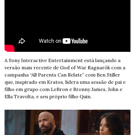
A Sony Interactive Entertainment está lançando a 
versão mais recente de God of War Ragnarök com a 
campanha “All Parents Can Relate” com Ben Stiller 
que, inspirado em Kratos, lidera uma sessão de pai e 
filho em grupo com LeBron e Bronny James, John e 
Ella Travolta, e seu próprio filho Quin. 