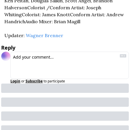
Ken Peltan, Douglas Salkin, Scott Angel, Brandon 
Halverson
Colorist /Conform Artist: Joseph 
Whiting
Colorist: James Knott
Conform Artist: Andrew 
Handrich
Audio Mixer: Brian Magill
Updater: 
Wagner Brenner
Reply
Login
or
Subscribe
to participate