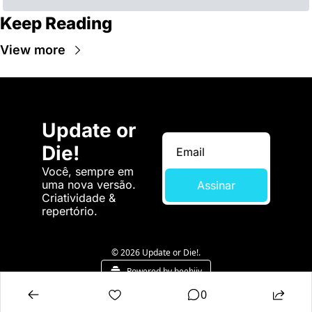
Keep Reading
View more
Update or 
Die!
Você, sempre em 
uma nova versão. 
Assinar
Criatividade & 
repertório.
© 2026 Update or Die!.
Powered by beehiiv
0