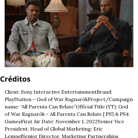
Créditos
Client: Sony Interactive Entertainment
Brand: 
PlayStation – God of War Ragnarök
Project/Campaign 
name: “All Parents Can Relate”
Official Title (YT): God 
of War Ragnarök – All Parents Can Relate | PS5 & PS4 
Games
First Air Date: November 1, 2022
Senior Vice 
President, Head of Global Marketing: Eric 
Lempel
Senior Director, Marketing Partnerships, 