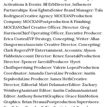
Activations & Events: Jill Erb
Director, Influencer 
Partnerships: Kosi Egbuta
Senior Brand Manager: Tala 
Rodriguez
Creative Agency: MOCEAN
Production 
Company: MOCEAN
Postproduction & Finishing: 
MOCEAN
Chief Creative Officer, Director: Greg 
Harrison
Chief Operating Officer, Executive Producer: 
Erica Coates
EVP Strategy, Concepting, Writer: Allan 
Gungormez
Associate Creative Director, Concepting: 
Clark Rogers
SVP Entertainment, Accounts: Alyson 
Fishbein
Account Director: Renee Szostak
Production 
Director: Spencer Jarrold
Producer: Hyeri 
Choi
Supervising Producer: Valerie Lopez
Production 
Coordinator: Amanda Cueva
Line Producer: Austin 
Sepulveda
Line Producer: James Heth
Creative 
Director, Editorial: Matt Delamater
Editor: Zachary 
Weinberg
Assistant Editor: Austin Cadman
Assistant 
Editor: Anthony Bonetti
Graphics: Grace Kim
Motion 
Graphics: Brian Strauss
Postproduction Supervisors: 