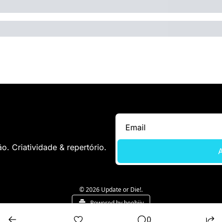
. Criatividade & repertório.
A
© 2026 Update or Die!.
Powered by beehiiv
0