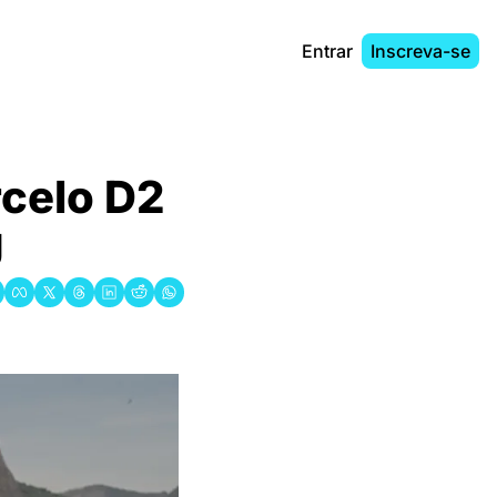
Entrar
Inscreva-se
celo D2 
J