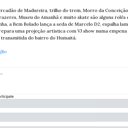
cadão de Madureira, trilho do trem, Morro da Conceição,
azeres, Museu do Amanhã e muito skate são alguns rolês 
nha, a Bem Bolado lança a seda de Marcelo D2, espalha lam
prepara uma projeção artística com VJ show numa empena l
 transmitida do bairro do Humaitá.
glio
articipate