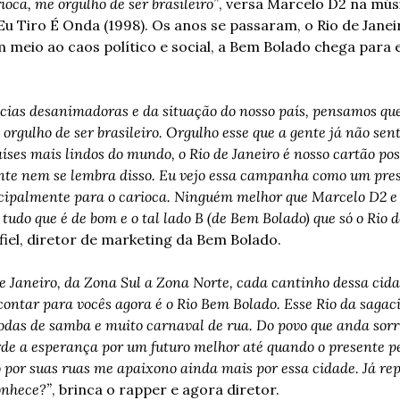
ioca, me orgulho de ser brasileiro”
, versa Marcelo D2 na músic
Eu Tiro É Onda (1998). Os anos se passaram, o Rio de Janei
m meio ao caos político e social, a Bem Bolado chega para 
ícias desanimadoras e da situação do nosso país, pensamos que
 orgulho de ser brasileiro. Orgulho esse que a gente já não sent
es mais lindos do mundo, o Rio de Janeiro é nosso cartão post
ente nem se lembra disso. Eu vejo essa campanha como um pre
incipalmente para o carioca. Ninguém melhor que Marcelo D2 e 
tudo que é de bom e o tal lado B (de Bem Bolado) que só o Rio d
fiel, diretor de marketing da Bem Bolado.
de Janeiro, da Zona Sul a Zona Norte, cada cantinho dessa cid
 contar para vocês agora é o Rio Bem Bolado. Esse Rio da sagaci
odas de samba e muito carnaval de rua. Do povo que anda sorri
de a esperança por um futuro melhor até quando o presente p
 por suas ruas me apaixono ainda mais por essa cidade. Já re
onhece?”
, brinca o rapper e agora diretor.